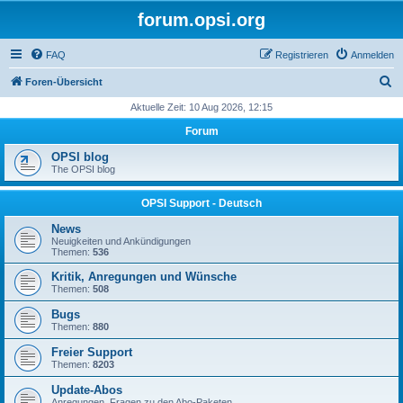
forum.opsi.org
FAQ
Registrieren
Anmelden
S
Foren-Übersicht
u
Aktuelle Zeit: 10 Aug 2026, 12:15
c
Forum
h
OPSI blog
e
The OPSI blog
OPSI Support - Deutsch
News
Neuigkeiten und Ankündigungen
Themen:
536
Kritik, Anregungen und Wünsche
Themen:
508
Bugs
Themen:
880
Freier Support
Themen:
8203
Update-Abos
Anregungen, Fragen zu den Abo-Paketen