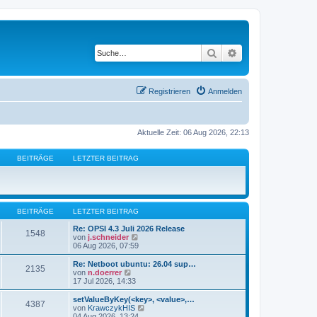
Suche
Erweiterte Suche
Registrieren
Anmelden
Aktuelle Zeit: 06 Aug 2026, 22:13
BEITRÄGE
LETZTER BEITRAG
BEITRÄGE
LETZTER BEITRAG
Re: OPSI 4.3 Juli 2026 Release
1548
N
von
j.schneider
e
06 Aug 2026, 07:59
u
e
Re: Netboot ubuntu: 26.04 sup…
2135
s
N
von
n.doerrer
t
e
17 Jul 2026, 14:33
e
u
r
e
setValueByKey(<key>, <value>,…
4387
B
s
N
von
KrawczykHIS
e
t
e
04 Aug 2026, 13:24