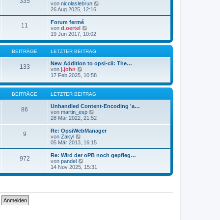
335
s
t
N
von
nicolaslebrun
t
r
e
26 Aug 2025, 12:16
e
a
u
r
g
e
Forum fermé
11
B
s
N
von
d.oertel
e
t
e
19 Jun 2017, 10:02
i
e
u
t
r
e
r
B
s
BEITRÄGE
LETZTER BEITRAG
a
e
t
g
i
e
New Addition to opsi-cli: The…
133
t
N
r
von
j.john
r
e
B
17 Feb 2025, 10:58
a
u
e
g
e
i
s
t
BEITRÄGE
LETZTER BEITRAG
t
r
e
a
Unhandled Content-Encoding 'a…
86
r
g
N
von
martin_esp
B
e
28 Mär 2022, 21:52
e
u
i
e
Re: OpsiWebManager
9
t
s
N
von
Zakyl
r
t
e
05 Mär 2013, 16:15
a
e
u
g
r
e
Re: Wird der oPB noch gepfleg…
972
B
s
N
von
pandel
e
t
e
14 Nov 2025, 15:31
i
e
u
t
r
e
r
B
s
a
e
t
g
i
e
t
r
r
B
a
e
g
i