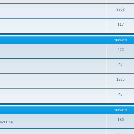
8203
117
THEMEN
422
49
1225
46
THEMEN
186
ojet Opsi