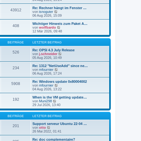
i
e
u
t
r
e
Re: Rechner hängt im Fenster …
r
43912
B
s
N
von
isnoguter
a
e
t
e
06 Aug 2026, 15:09
g
i
e
u
t
r
e
Wichtiger Hinweis zum Paket A…
r
408
B
s
N
von
wolfbardo
a
e
t
e
12 Mär 2026, 09:48
g
i
e
u
t
r
e
r
B
s
BEITRÄGE
LETZTER BEITRAG
a
e
t
g
i
e
Re: OPSI 4.3 July Release
526
t
r
N
von
j.schneider
r
B
e
05 Aug 2026, 10:49
a
e
u
g
i
e
Re: 1312 "NetUseAdd" since ne…
234
t
s
N
von
mfournier
r
t
e
06 Aug 2026, 17:24
a
e
u
g
r
e
Re: Windows update 0x80004002
5908
B
s
N
von
mfournier
e
t
e
04 Aug 2026, 13:22
i
e
u
t
r
e
When is the VM getting update…
r
192
B
s
N
von
Muni298
a
e
t
e
29 Jul 2026, 13:40
g
i
e
u
t
r
e
r
B
s
BEITRÄGE
LETZTER BEITRAG
a
e
t
g
i
e
Support serveur Ubuntu 22-04 …
201
t
N
r
von
otto
r
e
B
26 Mai 2022, 01:41
a
u
e
g
e
i
Re: doc complementaire?