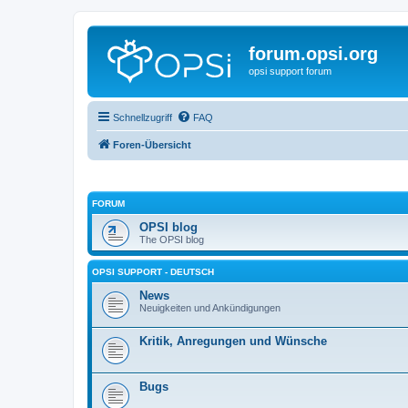
forum.opsi.org
opsi support forum
Schnellzugriff
FAQ
Foren-Übersicht
FORUM
OPSI blog
The OPSI blog
OPSI SUPPORT - DEUTSCH
News
Neuigkeiten und Ankündigungen
Kritik, Anregungen und Wünsche
Bugs