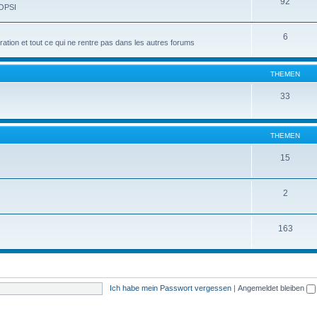
92
 OPSI
6
tion et tout ce qui ne rentre pas dans les autres forums
THEMEN
33
THEMEN
15
2
163
Ich habe mein Passwort vergessen
|
Angemeldet bleiben