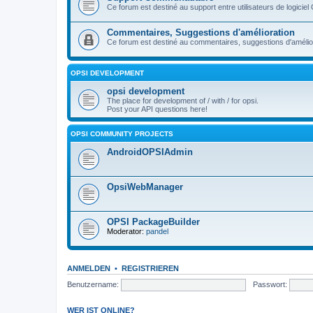
Ce forum est destiné au support entre utilisateurs de logiciel
Commentaires, Suggestions d'amélioration
Ce forum est destiné au commentaires, suggestions d'améliora
OPSI DEVELOPMENT
opsi development
The place for development of / with / for opsi.
Post your API questions here!
OPSI COMMUNITY PROJECTS
AndroidOPSIAdmin
OpsiWebManager
OPSI PackageBuilder
Moderator:
pandel
ANMELDEN
•
REGISTRIEREN
Benutzername:
Passwort:
WER IST ONLINE?