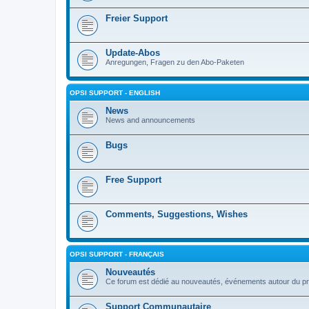
Freier Support
Update-Abos
Anregungen, Fragen zu den Abo-Paketen
OPSI SUPPORT - ENGLISH
News
News and announcements
Bugs
Free Support
Comments, Suggestions, Wishes
OPSI SUPPORT - FRANÇAIS
Nouveautés
Ce forum est dédié au nouveautés, événements autour du pr
Support Communautaire