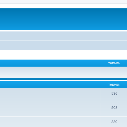
THEMEN
THEMEN
536
508
880