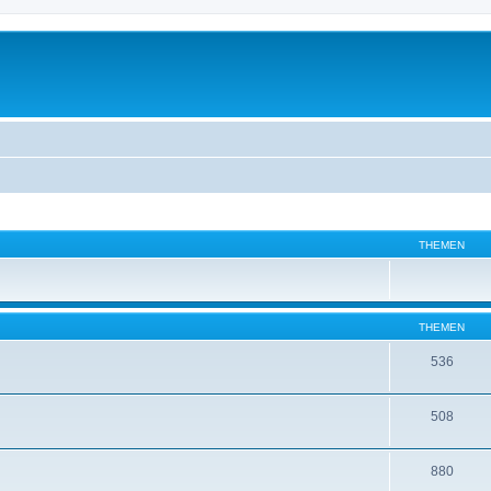
THEMEN
THEMEN
536
508
880