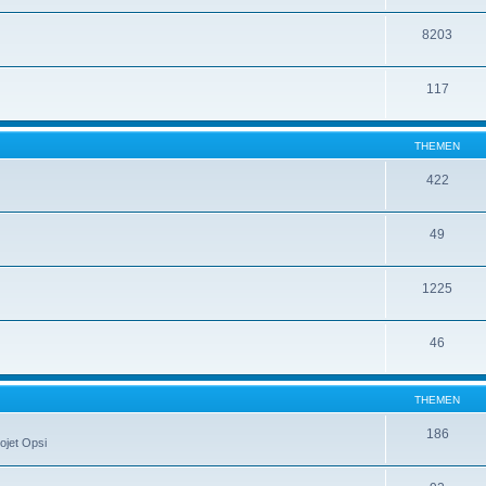
8203
117
THEMEN
422
49
1225
46
THEMEN
186
ojet Opsi