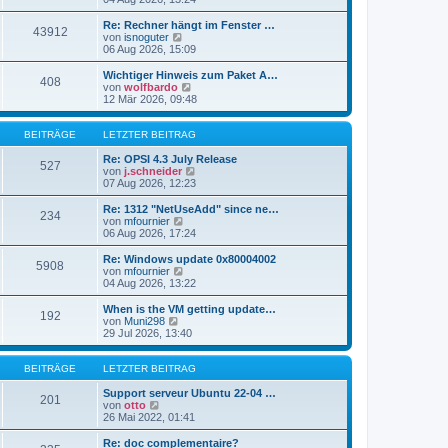
i
e
u
t
r
e
Re: Rechner hängt im Fenster …
r
43912
B
s
N
von
isnoguter
a
e
t
e
06 Aug 2026, 15:09
g
i
e
u
t
r
e
Wichtiger Hinweis zum Paket A…
r
408
B
s
N
von
wolfbardo
a
e
t
e
12 Mär 2026, 09:48
g
i
e
u
t
r
e
r
B
s
BEITRÄGE
LETZTER BEITRAG
a
e
t
g
i
e
Re: OPSI 4.3 July Release
527
t
r
N
von
j.schneider
r
B
e
07 Aug 2026, 12:23
a
e
u
g
i
e
Re: 1312 "NetUseAdd" since ne…
234
t
s
N
von
mfournier
r
t
e
06 Aug 2026, 17:24
a
e
u
g
r
e
Re: Windows update 0x80004002
5908
B
s
N
von
mfournier
e
t
e
04 Aug 2026, 13:22
i
e
u
t
r
e
When is the VM getting update…
r
192
B
s
N
von
Muni298
a
e
t
e
29 Jul 2026, 13:40
g
i
e
u
t
r
e
r
B
s
BEITRÄGE
LETZTER BEITRAG
a
e
t
g
i
e
Support serveur Ubuntu 22-04 …
201
t
N
r
von
otto
r
e
B
26 Mai 2022, 01:41
a
u
e
g
e
i
Re: doc complementaire?