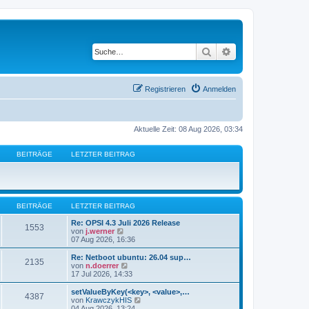
Suche
Erweiterte Suche
Registrieren
Anmelden
Aktuelle Zeit: 08 Aug 2026, 03:34
BEITRÄGE
LETZTER BEITRAG
BEITRÄGE
LETZTER BEITRAG
Re: OPSI 4.3 Juli 2026 Release
1553
N
von
j.werner
e
07 Aug 2026, 16:36
u
e
Re: Netboot ubuntu: 26.04 sup…
2135
s
N
von
n.doerrer
t
e
17 Jul 2026, 14:33
e
u
r
e
setValueByKey(<key>, <value>,…
4387
B
s
N
von
KrawczykHIS
e
t
e
04 Aug 2026, 13:24