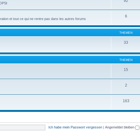
92
 OPSI
6
tion et tout ce qui ne rentre pas dans les autres forums
THEMEN
33
THEMEN
15
2
163
Ich habe mein Passwort vergessen
|
Angemeldet bleiben