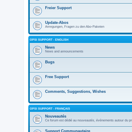
Freier Support
Update-Abos
Anregungen, Fragen zu den Abo-Paketen
OPSI SUPPORT - ENGLISH
News
News and announcements
Bugs
Free Support
Comments, Suggestions, Wishes
OPSI SUPPORT - FRANÇAIS
Nouveautés
Ce forum est dédié au nouveautés, événements autour du pr
Support Communautaire