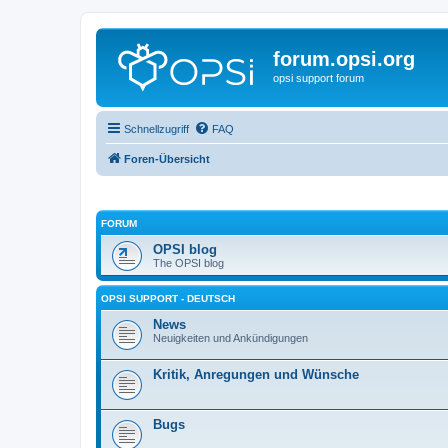
forum.opsi.org
opsi support forum
Schnellzugriff
FAQ
Foren-Übersicht
FORUM
OPSI blog
The OPSI blog
OPSI SUPPORT - DEUTSCH
News
Neuigkeiten und Ankündigungen
Kritik, Anregungen und Wünsche
Bugs