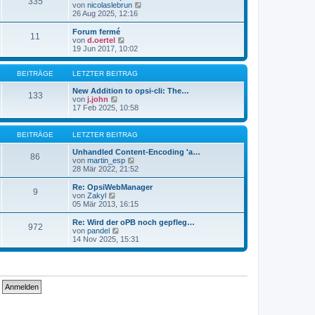
335
s
t
N
von
nicolaslebrun
t
r
e
26 Aug 2025, 12:16
e
a
u
r
g
e
Forum fermé
11
B
s
N
von
d.oertel
e
t
e
19 Jun 2017, 10:02
i
e
u
t
r
e
r
B
s
BEITRÄGE
LETZTER BEITRAG
a
e
t
g
i
e
New Addition to opsi-cli: The…
133
t
N
r
von
j.john
r
e
B
17 Feb 2025, 10:58
a
u
e
g
e
i
s
t
BEITRÄGE
LETZTER BEITRAG
t
r
e
a
Unhandled Content-Encoding 'a…
86
r
g
N
von
martin_esp
B
e
28 Mär 2022, 21:52
e
u
i
e
Re: OpsiWebManager
9
t
s
N
von
Zakyl
r
t
e
05 Mär 2013, 16:15
a
e
u
g
r
e
Re: Wird der oPB noch gepfleg…
972
B
s
N
von
pandel
e
t
e
14 Nov 2025, 15:31
i
e
u
t
r
e
r
B
s
a
e
t
g
i
e
t
r
r
B
a
e
g
i