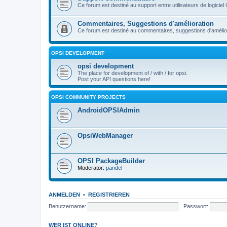
Ce forum est destiné au support entre utilisateurs de logiciel
Commentaires, Suggestions d'amélioration
Ce forum est destiné au commentaires, suggestions d'améliora
OPSI DEVELOPMENT
opsi development
The place for development of / with / for opsi.
Post your API questions here!
OPSI COMMUNITY PROJECTS
AndroidOPSIAdmin
OpsiWebManager
OPSI PackageBuilder
Moderator:
pandel
ANMELDEN
•
REGISTRIEREN
Benutzername:
Passwort:
WER IST ONLINE?