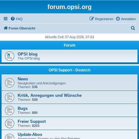
forum.opsi.org
FAQ
Registrieren
Anmelden
S
Foren-Übersicht
u
Aktuelle Zeit: 07 Aug 2026, 07:43
c
Forum
h
OPSI blog
e
The OPSI blog
OPSI Support - Deutsch
News
Neuigkeiten und Ankündigungen
Themen:
536
Kritik, Anregungen und Wünsche
Themen:
508
Bugs
Themen:
880
Freier Support
Themen:
8203
Update-Abos
Anregungen, Fragen zu den Abo-Paketen