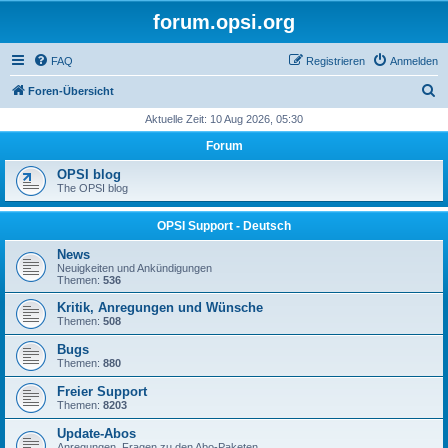
forum.opsi.org
FAQ
Registrieren
Anmelden
S
Foren-Übersicht
u
Aktuelle Zeit: 10 Aug 2026, 05:30
c
Forum
h
OPSI blog
e
The OPSI blog
OPSI Support - Deutsch
News
Neuigkeiten und Ankündigungen
Themen:
536
Kritik, Anregungen und Wünsche
Themen:
508
Bugs
Themen:
880
Freier Support
Themen:
8203
Update-Abos
Anregungen, Fragen zu den Abo-Paketen