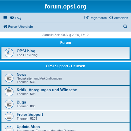
forum.opsi.org
FAQ
Registrieren
Anmelden
S
Foren-Übersicht
u
Aktuelle Zeit: 08 Aug 2026, 17:12
c
Forum
h
OPSI blog
e
The OPSI blog
OPSI Support - Deutsch
News
Neuigkeiten und Ankündigungen
Themen:
536
Kritik, Anregungen und Wünsche
Themen:
508
Bugs
Themen:
880
Freier Support
Themen:
8203
Update-Abos
Anregungen, Fragen zu den Abo-Paketen