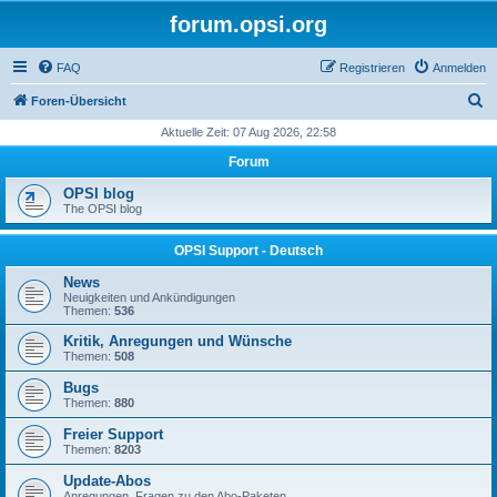
forum.opsi.org
FAQ
Registrieren
Anmelden
S
Foren-Übersicht
u
Aktuelle Zeit: 07 Aug 2026, 22:58
c
Forum
h
OPSI blog
e
The OPSI blog
OPSI Support - Deutsch
News
Neuigkeiten und Ankündigungen
Themen:
536
Kritik, Anregungen und Wünsche
Themen:
508
Bugs
Themen:
880
Freier Support
Themen:
8203
Update-Abos
Anregungen, Fragen zu den Abo-Paketen