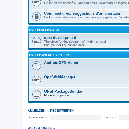
Ce forum est destiné au support entre utilisateurs de logiciel
Commentaires, Suggestions d'amélioration
Ce forum est destiné au commentaires, suggestions d'améliora
OPSI DEVELOPMENT
opsi development
The place for development of / with / for opsi.
Post your API questions here!
OPSI COMMUNITY PROJECTS
AndroidOPSIAdmin
OpsiWebManager
OPSI PackageBuilder
Moderator:
pandel
ANMELDEN
•
REGISTRIEREN
Benutzername:
Passwort:
WER IST ONLINE?