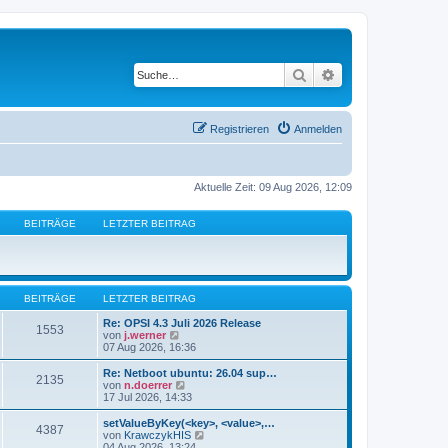
Suche
Erweiterte Suche
Registrieren
Anmelden
Aktuelle Zeit: 09 Aug 2026, 12:09
BEITRÄGE
LETZTER BEITRAG
BEITRÄGE
LETZTER BEITRAG
Re: OPSI 4.3 Juli 2026 Release
1553
N
von
j.werner
e
07 Aug 2026, 16:36
u
e
Re: Netboot ubuntu: 26.04 sup…
2135
s
N
von
n.doerrer
t
e
17 Jul 2026, 14:33
e
u
r
e
setValueByKey(<key>, <value>,…
4387
B
s
N
von
KrawczykHIS
e
t
e
04 Aug 2026, 13:24