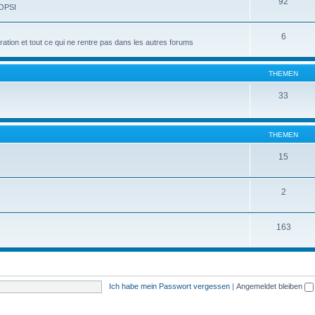
92
 OPSI
6
tion et tout ce qui ne rentre pas dans les autres forums
THEMEN
33
THEMEN
15
2
163
Ich habe mein Passwort vergessen
|
Angemeldet bleiben