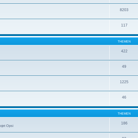
8203
117
THEMEN
422
49
1225
46
THEMEN
186
ojet Opsi