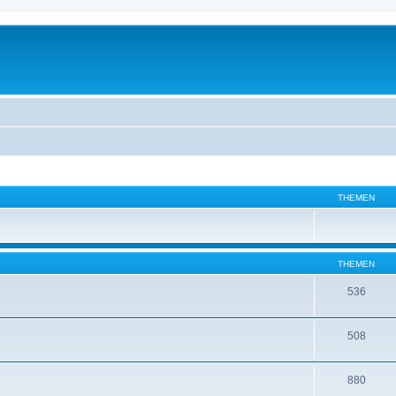
THEMEN
THEMEN
536
508
880