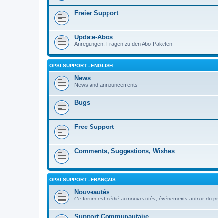
Freier Support
Update-Abos
Anregungen, Fragen zu den Abo-Paketen
OPSI SUPPORT - ENGLISH
News
News and announcements
Bugs
Free Support
Comments, Suggestions, Wishes
OPSI SUPPORT - FRANÇAIS
Nouveautés
Ce forum est dédié au nouveautés, événements autour du pr
Support Communautaire