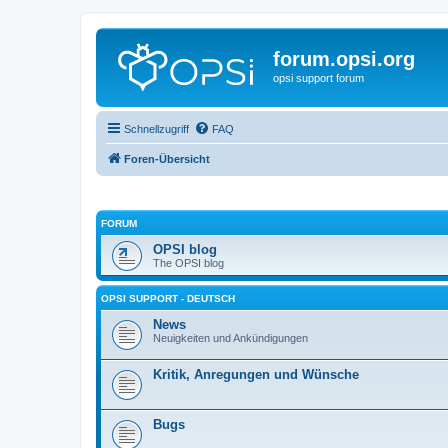
forum.opsi.org
opsi support forum
Schnellzugriff
FAQ
Foren-Übersicht
FORUM
OPSI blog
The OPSI blog
OPSI SUPPORT - DEUTSCH
News
Neuigkeiten und Ankündigungen
Kritik, Anregungen und Wünsche
Bugs