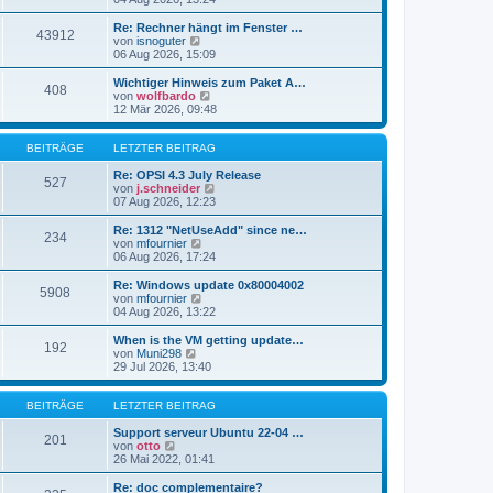
i
e
u
t
r
e
Re: Rechner hängt im Fenster …
r
43912
B
s
N
von
isnoguter
a
e
t
e
06 Aug 2026, 15:09
g
i
e
u
t
r
e
Wichtiger Hinweis zum Paket A…
r
408
B
s
N
von
wolfbardo
a
e
t
e
12 Mär 2026, 09:48
g
i
e
u
t
r
e
r
B
s
BEITRÄGE
LETZTER BEITRAG
a
e
t
g
i
e
Re: OPSI 4.3 July Release
527
t
r
N
von
j.schneider
r
B
e
07 Aug 2026, 12:23
a
e
u
g
i
e
Re: 1312 "NetUseAdd" since ne…
234
t
s
N
von
mfournier
r
t
e
06 Aug 2026, 17:24
a
e
u
g
r
e
Re: Windows update 0x80004002
5908
B
s
N
von
mfournier
e
t
e
04 Aug 2026, 13:22
i
e
u
t
r
e
When is the VM getting update…
r
192
B
s
N
von
Muni298
a
e
t
e
29 Jul 2026, 13:40
g
i
e
u
t
r
e
r
B
s
BEITRÄGE
LETZTER BEITRAG
a
e
t
g
i
e
Support serveur Ubuntu 22-04 …
201
t
N
r
von
otto
r
e
B
26 Mai 2022, 01:41
a
u
e
g
e
i
Re: doc complementaire?