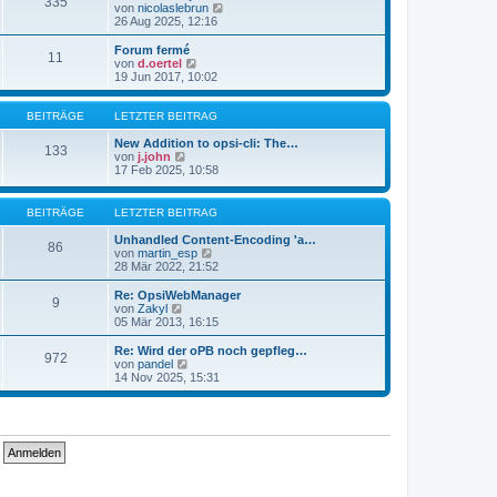
335
s
t
N
von
nicolaslebrun
t
r
e
26 Aug 2025, 12:16
e
a
u
r
g
e
Forum fermé
11
B
s
N
von
d.oertel
e
t
e
19 Jun 2017, 10:02
i
e
u
t
r
e
r
B
s
BEITRÄGE
LETZTER BEITRAG
a
e
t
g
i
e
New Addition to opsi-cli: The…
133
t
N
r
von
j.john
r
e
B
17 Feb 2025, 10:58
a
u
e
g
e
i
s
t
BEITRÄGE
LETZTER BEITRAG
t
r
e
a
Unhandled Content-Encoding 'a…
86
r
g
N
von
martin_esp
B
e
28 Mär 2022, 21:52
e
u
i
e
Re: OpsiWebManager
9
t
s
N
von
Zakyl
r
t
e
05 Mär 2013, 16:15
a
e
u
g
r
e
Re: Wird der oPB noch gepfleg…
972
B
s
N
von
pandel
e
t
e
14 Nov 2025, 15:31
i
e
u
t
r
e
r
B
s
a
e
t
g
i
e
t
r
r
B
a
e
g
i