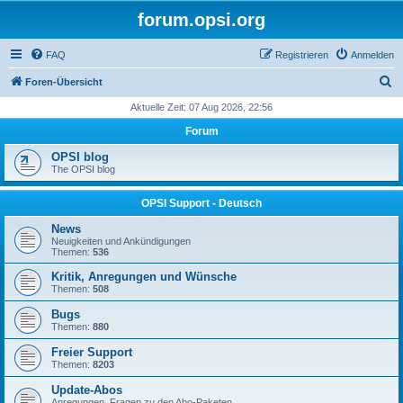
forum.opsi.org
FAQ
Registrieren
Anmelden
S
Foren-Übersicht
u
Aktuelle Zeit: 07 Aug 2026, 22:56
c
Forum
h
OPSI blog
e
The OPSI blog
OPSI Support - Deutsch
News
Neuigkeiten und Ankündigungen
Themen:
536
Kritik, Anregungen und Wünsche
Themen:
508
Bugs
Themen:
880
Freier Support
Themen:
8203
Update-Abos
Anregungen, Fragen zu den Abo-Paketen