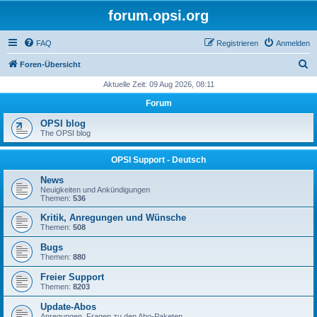
forum.opsi.org
FAQ
Registrieren
Anmelden
S
Foren-Übersicht
u
Aktuelle Zeit: 09 Aug 2026, 08:11
c
Forum
h
OPSI blog
e
The OPSI blog
OPSI Support - Deutsch
News
Neuigkeiten und Ankündigungen
Themen:
536
Kritik, Anregungen und Wünsche
Themen:
508
Bugs
Themen:
880
Freier Support
Themen:
8203
Update-Abos
Anregungen, Fragen zu den Abo-Paketen