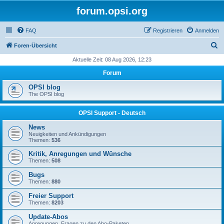
forum.opsi.org
FAQ
Registrieren
Anmelden
S
Foren-Übersicht
u
Aktuelle Zeit: 08 Aug 2026, 12:23
c
Forum
h
OPSI blog
e
The OPSI blog
OPSI Support - Deutsch
News
Neuigkeiten und Ankündigungen
Themen:
536
Kritik, Anregungen und Wünsche
Themen:
508
Bugs
Themen:
880
Freier Support
Themen:
8203
Update-Abos
Anregungen, Fragen zu den Abo-Paketen