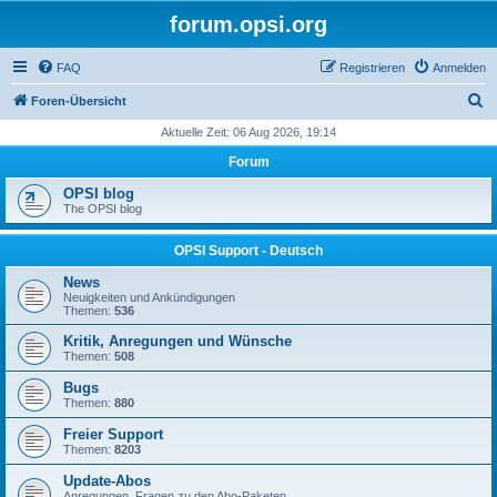
forum.opsi.org
FAQ
Registrieren
Anmelden
S
Foren-Übersicht
u
Aktuelle Zeit: 06 Aug 2026, 19:14
c
Forum
h
OPSI blog
e
The OPSI blog
OPSI Support - Deutsch
News
Neuigkeiten und Ankündigungen
Themen:
536
Kritik, Anregungen und Wünsche
Themen:
508
Bugs
Themen:
880
Freier Support
Themen:
8203
Update-Abos
Anregungen, Fragen zu den Abo-Paketen