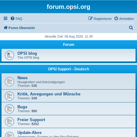
forum.opsi.org
FAQ
Registrieren
Anmelden
S
Foren-Übersicht
u
Aktuelle Zeit: 06 Aug 2026, 11:39
c
Forum
h
OPSI blog
e
The OPSI blog
OPSI Support - Deutsch
News
Neuigkeiten und Ankündigungen
Themen:
536
Kritik, Anregungen und Wünsche
Themen:
508
Bugs
Themen:
880
Freier Support
Themen:
8202
Update-Abos
Anregungen, Fragen zu den Abo-Paketen