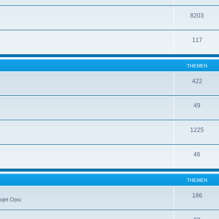
8203
117
THEMEN
422
49
1225
46
THEMEN
186
ojet Opsi