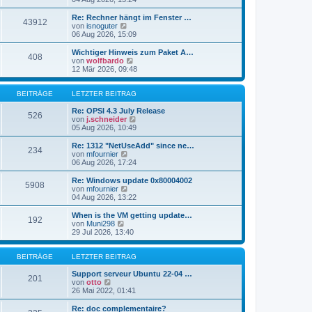
i
e
u
t
r
e
Re: Rechner hängt im Fenster …
r
43912
B
s
N
von
isnoguter
a
e
t
e
06 Aug 2026, 15:09
g
i
e
u
t
r
e
Wichtiger Hinweis zum Paket A…
r
408
B
s
N
von
wolfbardo
a
e
t
e
12 Mär 2026, 09:48
g
i
e
u
t
r
e
r
B
s
BEITRÄGE
LETZTER BEITRAG
a
e
t
g
i
e
Re: OPSI 4.3 July Release
526
t
r
N
von
j.schneider
r
B
e
05 Aug 2026, 10:49
a
e
u
g
i
e
Re: 1312 "NetUseAdd" since ne…
234
t
s
N
von
mfournier
r
t
e
06 Aug 2026, 17:24
a
e
u
g
r
e
Re: Windows update 0x80004002
5908
B
s
N
von
mfournier
e
t
e
04 Aug 2026, 13:22
i
e
u
t
r
e
When is the VM getting update…
r
192
B
s
N
von
Muni298
a
e
t
e
29 Jul 2026, 13:40
g
i
e
u
t
r
e
r
B
s
BEITRÄGE
LETZTER BEITRAG
a
e
t
g
i
e
Support serveur Ubuntu 22-04 …
201
t
N
r
von
otto
r
e
B
26 Mai 2022, 01:41
a
u
e
g
e
i
Re: doc complementaire?