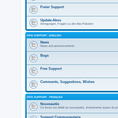
Freier Support
Update-Abos
Anregungen, Fragen zu den Abo-Paketen
OPSI SUPPORT - ENGLISH
News
News and announcements
Bugs
Free Support
Comments, Suggestions, Wishes
OPSI SUPPORT - FRANÇAIS
Nouveautés
Ce forum est dédié au nouveautés, événements autour du pr
Support Communautaire