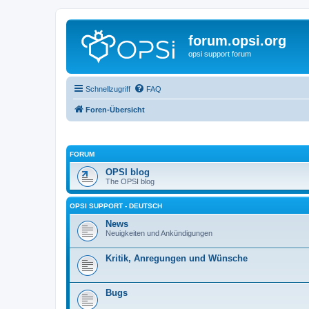
forum.opsi.org
opsi support forum
Schnellzugriff
FAQ
Foren-Übersicht
FORUM
OPSI blog
The OPSI blog
OPSI SUPPORT - DEUTSCH
News
Neuigkeiten und Ankündigungen
Kritik, Anregungen und Wünsche
Bugs