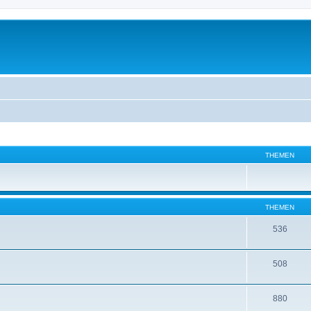
THEMEN
THEMEN
536
508
880