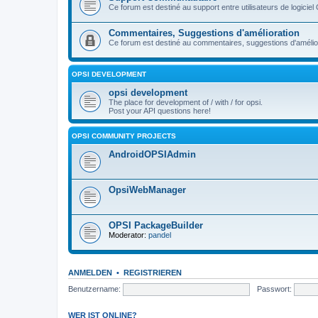
Ce forum est destiné au support entre utilisateurs de logiciel
Commentaires, Suggestions d'amélioration
Ce forum est destiné au commentaires, suggestions d'améliora
OPSI DEVELOPMENT
opsi development
The place for development of / with / for opsi.
Post your API questions here!
OPSI COMMUNITY PROJECTS
AndroidOPSIAdmin
OpsiWebManager
OPSI PackageBuilder
Moderator:
pandel
ANMELDEN
•
REGISTRIEREN
Benutzername:
Passwort:
WER IST ONLINE?