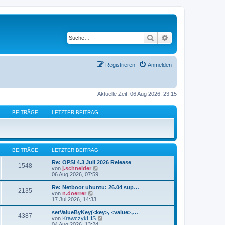
Suche
Erweiterte Suche
Registrieren
Anmelden
Aktuelle Zeit: 06 Aug 2026, 23:15
BEITRÄGE
LETZTER BEITRAG
BEITRÄGE
LETZTER BEITRAG
Re: OPSI 4.3 Juli 2026 Release
1548
N
von
j.schneider
e
06 Aug 2026, 07:59
u
e
Re: Netboot ubuntu: 26.04 sup…
2135
s
N
von
n.doerrer
t
e
17 Jul 2026, 14:33
e
u
r
e
setValueByKey(<key>, <value>,…
4387
B
s
N
von
KrawczykHIS
e
t
e
04 Aug 2026, 13:24