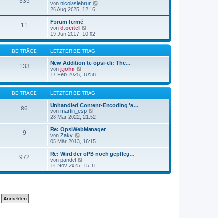
335
s
t
N
von
nicolaslebrun
t
r
e
26 Aug 2025, 12:16
e
a
u
r
g
e
Forum fermé
11
B
s
N
von
d.oertel
e
t
e
19 Jun 2017, 10:02
i
e
u
t
r
e
r
B
s
BEITRÄGE
LETZTER BEITRAG
a
e
t
g
i
e
New Addition to opsi-cli: The…
133
t
N
r
von
j.john
r
e
B
17 Feb 2025, 10:58
a
u
e
g
e
i
s
t
BEITRÄGE
LETZTER BEITRAG
t
r
e
a
Unhandled Content-Encoding 'a…
86
r
g
N
von
martin_esp
B
e
28 Mär 2022, 21:52
e
u
i
e
Re: OpsiWebManager
9
t
s
N
von
Zakyl
r
t
e
05 Mär 2013, 16:15
a
e
u
g
r
e
Re: Wird der oPB noch gepfleg…
972
B
s
N
von
pandel
e
t
e
14 Nov 2025, 15:31
i
e
u
t
r
e
r
B
s
a
e
t
g
i
e
t
r
r
B
a
e
g
i