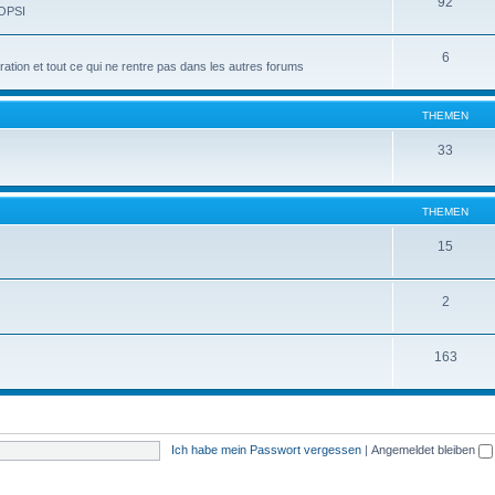
92
 OPSI
6
tion et tout ce qui ne rentre pas dans les autres forums
THEMEN
33
THEMEN
15
2
163
Ich habe mein Passwort vergessen
|
Angemeldet bleiben