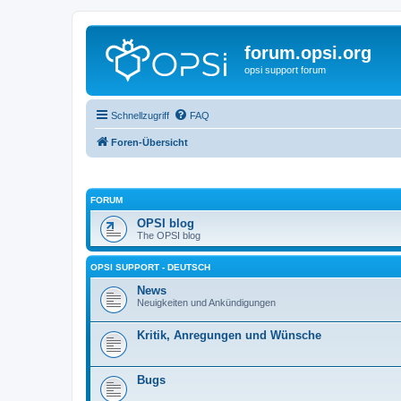
forum.opsi.org
opsi support forum
Schnellzugriff
FAQ
Foren-Übersicht
FORUM
OPSI blog
The OPSI blog
OPSI SUPPORT - DEUTSCH
News
Neuigkeiten und Ankündigungen
Kritik, Anregungen und Wünsche
Bugs