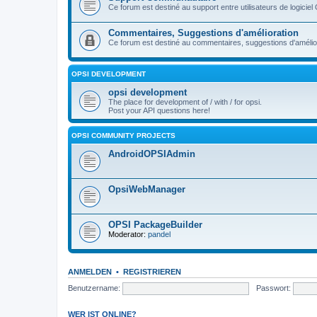
Ce forum est destiné au support entre utilisateurs de logiciel
Commentaires, Suggestions d'amélioration
Ce forum est destiné au commentaires, suggestions d'améliora
OPSI DEVELOPMENT
opsi development
The place for development of / with / for opsi.
Post your API questions here!
OPSI COMMUNITY PROJECTS
AndroidOPSIAdmin
OpsiWebManager
OPSI PackageBuilder
Moderator:
pandel
ANMELDEN
•
REGISTRIEREN
Benutzername:
Passwort:
WER IST ONLINE?