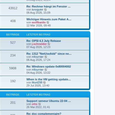
i
e
u
t
r
e
Re: Rechner hängt im Fenster …
r
43912
B
s
N
von
isnoguter
a
e
t
e
06 Aug 2026, 15:09
g
i
e
u
t
r
e
Wichtiger Hinweis zum Paket A…
r
408
B
s
N
von
wolfbardo
a
e
t
e
12 Mär 2026, 09:48
g
i
e
u
t
r
e
r
B
s
BEITRÄGE
LETZTER BEITRAG
a
e
t
g
i
e
Re: OPSI 4.3 July Release
527
t
r
N
von
j.schneider
r
B
e
07 Aug 2026, 12:23
a
e
u
g
i
e
Re: 1312 "NetUseAdd" since ne…
234
t
s
N
von
mfournier
r
t
e
06 Aug 2026, 17:24
a
e
u
g
r
e
Re: Windows update 0x80004002
5908
B
s
N
von
mfournier
e
t
e
04 Aug 2026, 13:22
i
e
u
t
r
e
When is the VM getting update…
r
192
B
s
N
von
Muni298
a
e
t
e
29 Jul 2026, 13:40
g
i
e
u
t
r
e
r
B
s
BEITRÄGE
LETZTER BEITRAG
a
e
t
g
i
e
Support serveur Ubuntu 22-04 …
201
t
N
r
von
otto
r
e
B
26 Mai 2022, 01:41
a
u
e
g
e
i
Re: doc complementaire?