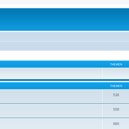
THEMEN
THEMEN
536
508
880