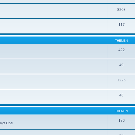
8203
117
THEMEN
422
49
1225
46
THEMEN
186
ojet Opsi