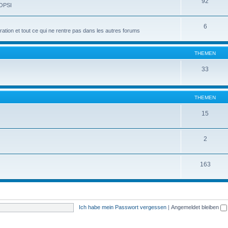
92
 OPSI
6
tion et tout ce qui ne rentre pas dans les autres forums
THEMEN
33
THEMEN
15
2
163
Ich habe mein Passwort vergessen
|
Angemeldet bleiben