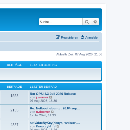
Suche
Erweiterte Suche
Registrieren
Anmelden
Aktuelle Zeit: 07 Aug 2026, 21:36
BEITRÄGE
LETZTER BEITRAG
BEITRÄGE
LETZTER BEITRAG
Re: OPSI 4.3 Juli 2026 Release
1553
N
von
j.werner
e
07 Aug 2026, 16:36
u
e
Re: Netboot ubuntu: 26.04 sup…
2135
s
N
von
n.doerrer
t
e
17 Jul 2026, 14:33
e
u
r
e
setValueByKey(<key>, <value>,…
4387
B
s
N
von
KrawczykHIS
e
t
e
04 Aug 2026, 13:24