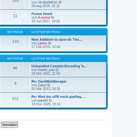
335
s
t
N
von
nicolaslebrun
t
r
e
26 Aug 2025, 12:16
e
a
u
r
g
e
Forum fermé
11
B
s
N
von
d.oertel
e
t
e
19 Jun 2017, 10:02
i
e
u
t
r
e
r
B
s
BEITRÄGE
LETZTER BEITRAG
a
e
t
g
i
e
New Addition to opsi-cli: The…
133
t
N
r
von
j.john
r
e
B
17 Feb 2025, 10:58
a
u
e
g
e
i
s
t
BEITRÄGE
LETZTER BEITRAG
t
r
e
a
Unhandled Content-Encoding 'a…
86
r
g
N
von
martin_esp
B
e
28 Mär 2022, 21:52
e
u
i
e
Re: OpsiWebManager
9
t
s
N
von
Zakyl
r
t
e
05 Mär 2013, 16:15
a
e
u
g
r
e
Re: Wird der oPB noch gepfleg…
972
B
s
N
von
pandel
e
t
e
14 Nov 2025, 15:31
i
e
u
t
r
e
r
B
s
a
e
t
g
i
e
t
r
r
B
a
e
g
i