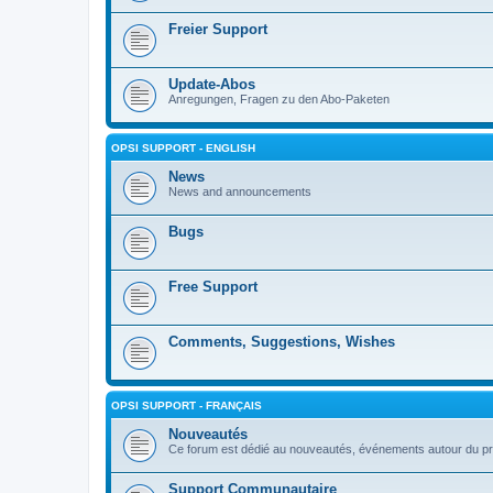
Freier Support
Update-Abos
Anregungen, Fragen zu den Abo-Paketen
OPSI SUPPORT - ENGLISH
News
News and announcements
Bugs
Free Support
Comments, Suggestions, Wishes
OPSI SUPPORT - FRANÇAIS
Nouveautés
Ce forum est dédié au nouveautés, événements autour du pr
Support Communautaire