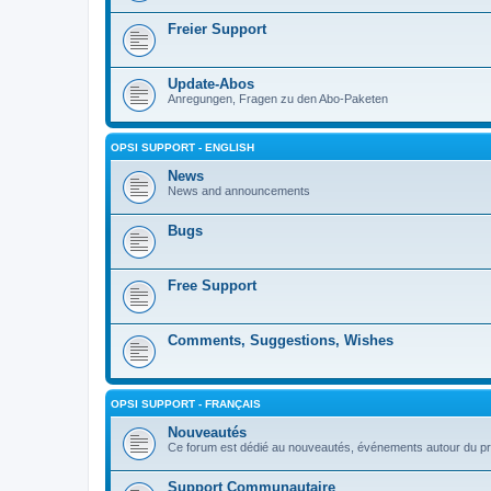
Freier Support
Update-Abos
Anregungen, Fragen zu den Abo-Paketen
OPSI SUPPORT - ENGLISH
News
News and announcements
Bugs
Free Support
Comments, Suggestions, Wishes
OPSI SUPPORT - FRANÇAIS
Nouveautés
Ce forum est dédié au nouveautés, événements autour du pr
Support Communautaire