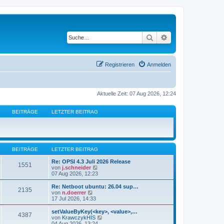
Suche
Erweiterte Suche
Registrieren
Anmelden
Aktuelle Zeit: 07 Aug 2026, 12:24
BEITRÄGE
LETZTER BEITRAG
BEITRÄGE
LETZTER BEITRAG
Re: OPSI 4.3 Juli 2026 Release
1551
N
von
j.schneider
e
07 Aug 2026, 12:23
u
e
Re: Netboot ubuntu: 26.04 sup…
2135
s
N
von
n.doerrer
t
e
17 Jul 2026, 14:33
e
u
r
e
setValueByKey(<key>, <value>,…
4387
B
s
N
von
KrawczykHIS
e
t
e
04 Aug 2026, 13:24