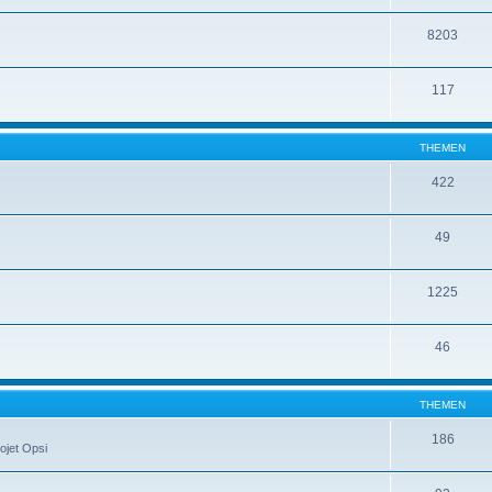
8203
117
THEMEN
422
49
1225
46
THEMEN
186
ojet Opsi