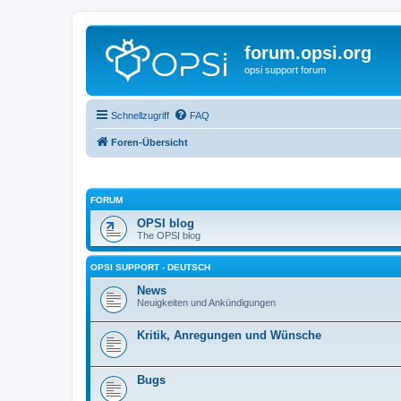
forum.opsi.org
opsi support forum
Schnellzugriff
FAQ
Foren-Übersicht
FORUM
OPSI blog
The OPSI blog
OPSI SUPPORT - DEUTSCH
News
Neuigkeiten und Ankündigungen
Kritik, Anregungen und Wünsche
Bugs