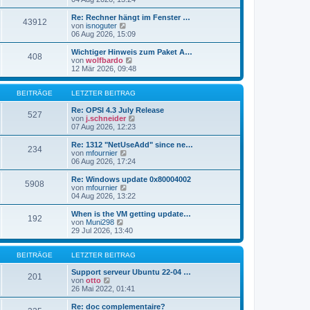
i
e
u
t
r
e
Re: Rechner hängt im Fenster …
r
43912
B
s
N
von
isnoguter
a
e
t
e
06 Aug 2026, 15:09
g
i
e
u
t
r
e
Wichtiger Hinweis zum Paket A…
r
408
B
s
N
von
wolfbardo
a
e
t
e
12 Mär 2026, 09:48
g
i
e
u
t
r
e
r
B
s
BEITRÄGE
LETZTER BEITRAG
a
e
t
g
i
e
Re: OPSI 4.3 July Release
527
t
r
N
von
j.schneider
r
B
e
07 Aug 2026, 12:23
a
e
u
g
i
e
Re: 1312 "NetUseAdd" since ne…
234
t
s
N
von
mfournier
r
t
e
06 Aug 2026, 17:24
a
e
u
g
r
e
Re: Windows update 0x80004002
5908
B
s
N
von
mfournier
e
t
e
04 Aug 2026, 13:22
i
e
u
t
r
e
When is the VM getting update…
r
192
B
s
N
von
Muni298
a
e
t
e
29 Jul 2026, 13:40
g
i
e
u
t
r
e
r
B
s
BEITRÄGE
LETZTER BEITRAG
a
e
t
g
i
e
Support serveur Ubuntu 22-04 …
201
t
N
r
von
otto
r
e
B
26 Mai 2022, 01:41
a
u
e
g
e
i
Re: doc complementaire?