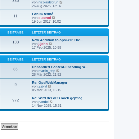
335
s
t
N
von
nicolaslebrun
t
r
e
26 Aug 2025, 12:16
e
a
u
r
g
e
Forum fermé
11
B
s
N
von
d.oertel
e
t
e
19 Jun 2017, 10:02
i
e
u
t
r
e
r
B
s
BEITRÄGE
LETZTER BEITRAG
a
e
t
g
i
e
New Addition to opsi-cli: The…
133
t
N
r
von
j.john
r
e
B
17 Feb 2025, 10:58
a
u
e
g
e
i
s
t
BEITRÄGE
LETZTER BEITRAG
t
r
e
a
Unhandled Content-Encoding 'a…
86
r
g
N
von
martin_esp
B
e
28 Mär 2022, 21:52
e
u
i
e
Re: OpsiWebManager
9
t
s
N
von
Zakyl
r
t
e
05 Mär 2013, 16:15
a
e
u
g
r
e
Re: Wird der oPB noch gepfleg…
972
B
s
N
von
pandel
e
t
e
14 Nov 2025, 15:31
i
e
u
t
r
e
r
B
s
a
e
t
g
i
e
t
r
r
B
a
e
g
i