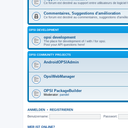
Ce forum est destiné au support entre utilisateurs de logiciel
Commentaires, Suggestions d'amélioration
Ce forum est destiné au commentaires, suggestions d'améliora
OPSI DEVELOPMENT
opsi development
The place for development of / with / for opsi.
Post your API questions here!
OPSI COMMUNITY PROJECTS
AndroidOPSIAdmin
OpsiWebManager
OPSI PackageBuilder
Moderator:
pandel
ANMELDEN
•
REGISTRIEREN
Benutzername:
Passwort:
WER IST ONLINE?