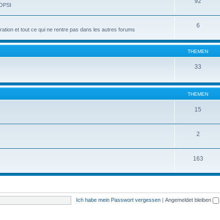
92
 OPSI
6
tion et tout ce qui ne rentre pas dans les autres forums
THEMEN
33
THEMEN
15
2
163
Ich habe mein Passwort vergessen
|
Angemeldet bleiben