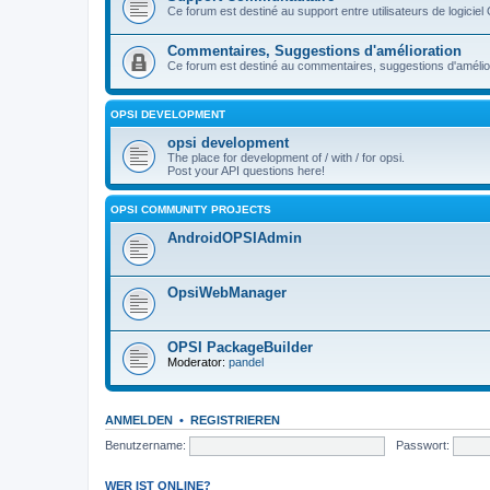
Ce forum est destiné au support entre utilisateurs de logiciel
Commentaires, Suggestions d'amélioration
Ce forum est destiné au commentaires, suggestions d'améliora
OPSI DEVELOPMENT
opsi development
The place for development of / with / for opsi.
Post your API questions here!
OPSI COMMUNITY PROJECTS
AndroidOPSIAdmin
OpsiWebManager
OPSI PackageBuilder
Moderator:
pandel
ANMELDEN
•
REGISTRIEREN
Benutzername:
Passwort:
WER IST ONLINE?