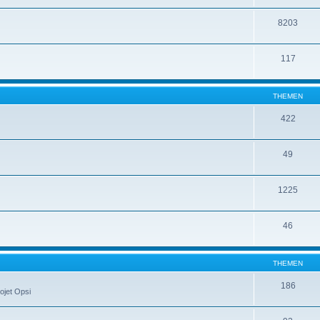
8203
117
THEMEN
422
49
1225
46
THEMEN
186
ojet Opsi