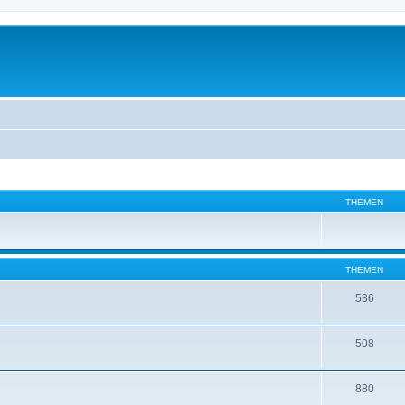
THEMEN
THEMEN
536
508
880