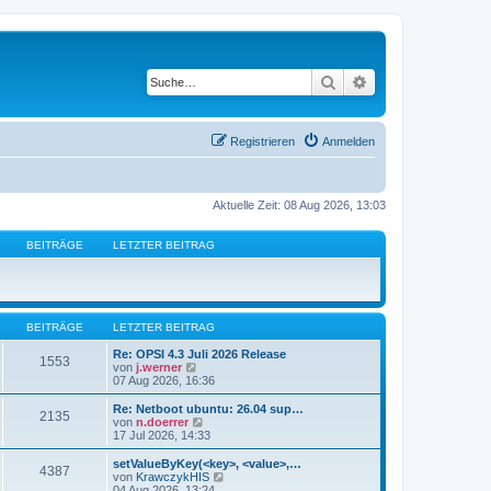
Suche
Erweiterte Suche
Registrieren
Anmelden
Aktuelle Zeit: 08 Aug 2026, 13:03
BEITRÄGE
LETZTER BEITRAG
BEITRÄGE
LETZTER BEITRAG
Re: OPSI 4.3 Juli 2026 Release
1553
N
von
j.werner
e
07 Aug 2026, 16:36
u
e
Re: Netboot ubuntu: 26.04 sup…
2135
s
N
von
n.doerrer
t
e
17 Jul 2026, 14:33
e
u
r
e
setValueByKey(<key>, <value>,…
4387
B
s
N
von
KrawczykHIS
e
t
e
04 Aug 2026, 13:24