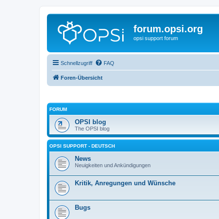
forum.opsi.org
opsi support forum
Schnellzugriff
FAQ
Foren-Übersicht
FORUM
OPSI blog
The OPSI blog
OPSI SUPPORT - DEUTSCH
News
Neuigkeiten und Ankündigungen
Kritik, Anregungen und Wünsche
Bugs