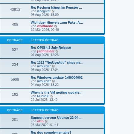
i
e
u
t
r
e
Re: Rechner hängt im Fenster …
r
43912
B
s
N
von
isnoguter
a
e
t
e
06 Aug 2026, 15:09
g
i
e
u
t
r
e
Wichtiger Hinweis zum Paket A…
r
408
B
s
N
von
wolfbardo
a
e
t
e
12 Mär 2026, 09:48
g
i
e
u
t
r
e
r
B
s
BEITRÄGE
LETZTER BEITRAG
a
e
t
g
i
e
Re: OPSI 4.3 July Release
527
t
r
N
von
j.schneider
r
B
e
07 Aug 2026, 12:23
a
e
u
g
i
e
Re: 1312 "NetUseAdd" since ne…
234
t
s
N
von
mfournier
r
t
e
06 Aug 2026, 17:24
a
e
u
g
r
e
Re: Windows update 0x80004002
5908
B
s
N
von
mfournier
e
t
e
04 Aug 2026, 13:22
i
e
u
t
r
e
When is the VM getting update…
r
192
B
s
N
von
Muni298
a
e
t
e
29 Jul 2026, 13:40
g
i
e
u
t
r
e
r
B
s
BEITRÄGE
LETZTER BEITRAG
a
e
t
g
i
e
Support serveur Ubuntu 22-04 …
201
t
N
r
von
otto
r
e
B
26 Mai 2022, 01:41
a
u
e
g
e
i
Re: doc complementaire?