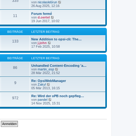
335
s
t
N
von
nicolaslebrun
t
r
e
26 Aug 2025, 12:16
e
a
u
r
g
e
Forum fermé
11
B
s
N
von
d.oertel
e
t
e
19 Jun 2017, 10:02
i
e
u
t
r
e
r
B
s
BEITRÄGE
LETZTER BEITRAG
a
e
t
g
i
e
New Addition to opsi-cli: The…
133
t
N
r
von
j.john
r
e
B
17 Feb 2025, 10:58
a
u
e
g
e
i
s
t
BEITRÄGE
LETZTER BEITRAG
t
r
e
a
Unhandled Content-Encoding 'a…
86
r
g
N
von
martin_esp
B
e
28 Mär 2022, 21:52
e
u
i
e
Re: OpsiWebManager
9
t
s
N
von
Zakyl
r
t
e
05 Mär 2013, 16:15
a
e
u
g
r
e
Re: Wird der oPB noch gepfleg…
972
B
s
N
von
pandel
e
t
e
14 Nov 2025, 15:31
i
e
u
t
r
e
r
B
s
a
e
t
g
i
e
t
r
r
B
a
e
g
i