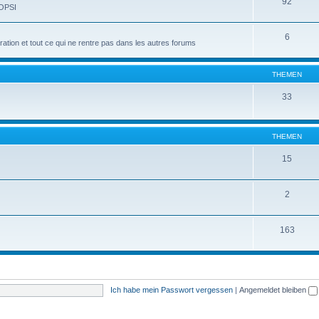
92
 OPSI
6
tion et tout ce qui ne rentre pas dans les autres forums
THEMEN
33
THEMEN
15
2
163
Ich habe mein Passwort vergessen
|
Angemeldet bleiben