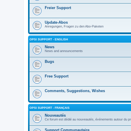
Freier Support
Update-Abos
Anregungen, Fragen zu den Abo-Paketen
OPSI SUPPORT - ENGLISH
News
News and announcements
Bugs
Free Support
Comments, Suggestions, Wishes
OPSI SUPPORT - FRANÇAIS
Nouveautés
Ce forum est dédié au nouveautés, événements autour du pr
Support Communautaire