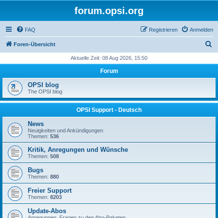
forum.opsi.org
FAQ
Registrieren
Anmelden
S
Foren-Übersicht
u
Aktuelle Zeit: 08 Aug 2026, 15:50
c
Forum
h
OPSI blog
e
The OPSI blog
OPSI Support - Deutsch
News
Neuigkeiten und Ankündigungen
Themen:
536
Kritik, Anregungen und Wünsche
Themen:
508
Bugs
Themen:
880
Freier Support
Themen:
8203
Update-Abos
Anregungen, Fragen zu den Abo-Paketen