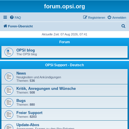
forum.opsi.org
FAQ
Registrieren
Anmelden
S
Foren-Übersicht
u
Aktuelle Zeit: 07 Aug 2026, 07:41
c
Forum
h
OPSI blog
e
The OPSI blog
OPSI Support - Deutsch
News
Neuigkeiten und Ankündigungen
Themen:
536
Kritik, Anregungen und Wünsche
Themen:
508
Bugs
Themen:
880
Freier Support
Themen:
8203
Update-Abos
Anregungen, Fragen zu den Abo-Paketen