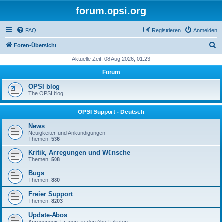
forum.opsi.org
FAQ
Registrieren
Anmelden
S
Foren-Übersicht
u
Aktuelle Zeit: 08 Aug 2026, 01:23
c
Forum
h
OPSI blog
e
The OPSI blog
OPSI Support - Deutsch
News
Neuigkeiten und Ankündigungen
Themen:
536
Kritik, Anregungen und Wünsche
Themen:
508
Bugs
Themen:
880
Freier Support
Themen:
8203
Update-Abos
Anregungen, Fragen zu den Abo-Paketen