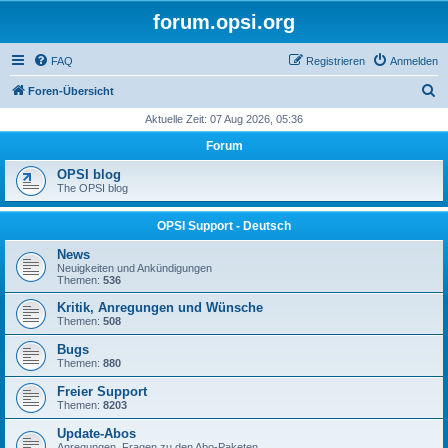
forum.opsi.org
FAQ
Registrieren
Anmelden
S
Foren-Übersicht
u
Aktuelle Zeit: 07 Aug 2026, 05:36
c
Forum
h
OPSI blog
e
The OPSI blog
OPSI Support - Deutsch
News
Neuigkeiten und Ankündigungen
Themen:
536
Kritik, Anregungen und Wünsche
Themen:
508
Bugs
Themen:
880
Freier Support
Themen:
8203
Update-Abos
Anregungen, Fragen zu den Abo-Paketen