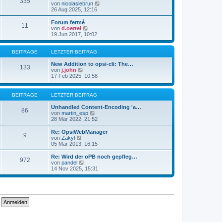
335
s
t
N
von
nicolaslebrun
t
r
e
26 Aug 2025, 12:16
e
a
u
r
g
e
Forum fermé
11
B
s
N
von
d.oertel
e
t
e
19 Jun 2017, 10:02
i
e
u
t
r
e
r
B
s
BEITRÄGE
LETZTER BEITRAG
a
e
t
g
i
e
New Addition to opsi-cli: The…
133
t
N
r
von
j.john
r
e
B
17 Feb 2025, 10:58
a
u
e
g
e
i
s
t
BEITRÄGE
LETZTER BEITRAG
t
r
e
a
Unhandled Content-Encoding 'a…
86
r
g
N
von
martin_esp
B
e
28 Mär 2022, 21:52
e
u
i
e
Re: OpsiWebManager
9
t
s
N
von
Zakyl
r
t
e
05 Mär 2013, 16:15
a
e
u
g
r
e
Re: Wird der oPB noch gepfleg…
972
B
s
N
von
pandel
e
t
e
14 Nov 2025, 15:31
i
e
u
t
r
e
r
B
s
a
e
t
g
i
e
t
r
r
B
a
e
g
i