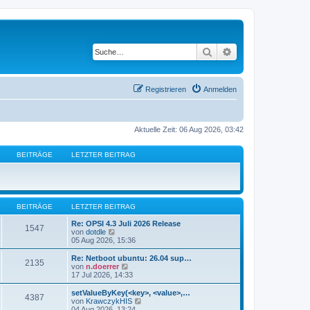
Suche
Erweiterte Suche
Registrieren
Anmelden
Aktuelle Zeit: 06 Aug 2026, 03:42
BEITRÄGE
LETZTER BEITRAG
BEITRÄGE
LETZTER BEITRAG
Re: OPSI 4.3 Juli 2026 Release
1547
N
von
dotdle
e
05 Aug 2026, 15:36
u
e
Re: Netboot ubuntu: 26.04 sup…
2135
s
N
von
n.doerrer
t
e
17 Jul 2026, 14:33
e
u
r
e
setValueByKey(<key>, <value>,…
4387
B
s
N
von
KrawczykHIS
e
t
e
04 Aug 2026, 13:24