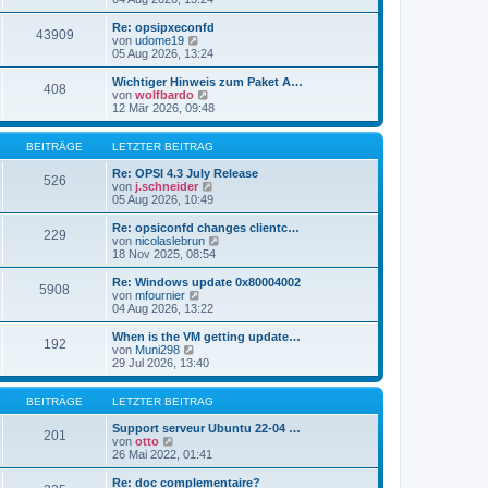
i
e
u
t
r
e
Re: opsipxeconfd
r
43909
B
s
N
von
udome19
a
e
t
e
05 Aug 2026, 13:24
g
i
e
u
t
r
e
Wichtiger Hinweis zum Paket A…
r
408
B
s
N
von
wolfbardo
a
e
t
e
12 Mär 2026, 09:48
g
i
e
u
t
r
e
r
B
s
BEITRÄGE
LETZTER BEITRAG
a
e
t
g
i
e
Re: OPSI 4.3 July Release
526
t
r
N
von
j.schneider
r
B
e
05 Aug 2026, 10:49
a
e
u
g
i
e
Re: opsiconfd changes clientc…
229
t
s
N
von
nicolaslebrun
r
t
e
18 Nov 2025, 08:54
a
e
u
g
r
e
Re: Windows update 0x80004002
5908
B
s
N
von
mfournier
e
t
e
04 Aug 2026, 13:22
i
e
u
t
r
e
When is the VM getting update…
r
192
B
s
N
von
Muni298
a
e
t
e
29 Jul 2026, 13:40
g
i
e
u
t
r
e
r
B
s
BEITRÄGE
LETZTER BEITRAG
a
e
t
g
i
e
Support serveur Ubuntu 22-04 …
201
t
N
r
von
otto
r
e
B
26 Mai 2022, 01:41
a
u
e
g
e
i
Re: doc complementaire?