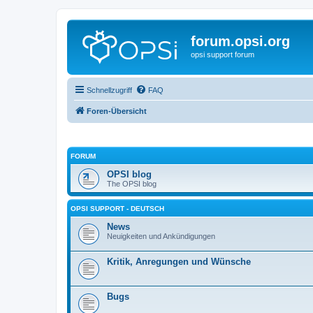
forum.opsi.org
opsi support forum
Schnellzugriff
FAQ
Foren-Übersicht
FORUM
OPSI blog
The OPSI blog
OPSI SUPPORT - DEUTSCH
News
Neuigkeiten und Ankündigungen
Kritik, Anregungen und Wünsche
Bugs