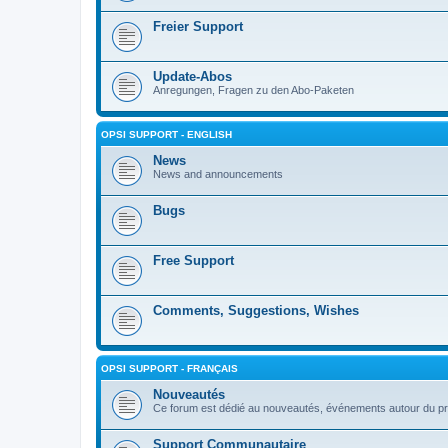
Freier Support
Update-Abos
Anregungen, Fragen zu den Abo-Paketen
OPSI SUPPORT - ENGLISH
News
News and announcements
Bugs
Free Support
Comments, Suggestions, Wishes
OPSI SUPPORT - FRANÇAIS
Nouveautés
Ce forum est dédié au nouveautés, événements autour du pr
Support Communautaire