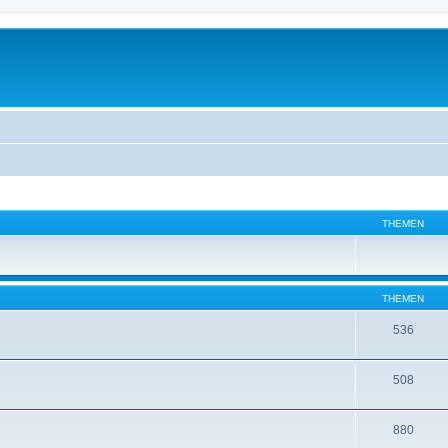
THEMEN
THEMEN
536
508
880