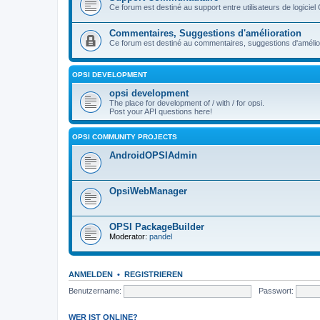
Ce forum est destiné au support entre utilisateurs de logiciel
Commentaires, Suggestions d'amélioration
Ce forum est destiné au commentaires, suggestions d'améliora
OPSI DEVELOPMENT
opsi development
The place for development of / with / for opsi.
Post your API questions here!
OPSI COMMUNITY PROJECTS
AndroidOPSIAdmin
OpsiWebManager
OPSI PackageBuilder
Moderator:
pandel
ANMELDEN
•
REGISTRIEREN
Benutzername:
Passwort:
WER IST ONLINE?