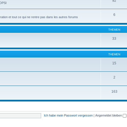
92
 OPSI
6
tion et tout ce qui ne rentre pas dans les autres forums
THEMEN
33
THEMEN
15
2
163
Ich habe mein Passwort vergessen
|
Angemeldet bleiben