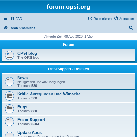
forum.opsi.org
FAQ
Registrieren
Anmelden
S
Foren-Übersicht
u
Aktuelle Zeit: 09 Aug 2026, 17:55
c
Forum
h
OPSI blog
e
The OPSI blog
OPSI Support - Deutsch
News
Neuigkeiten und Ankündigungen
Themen:
536
Kritik, Anregungen und Wünsche
Themen:
508
Bugs
Themen:
880
Freier Support
Themen:
8203
Update-Abos
Anregungen, Fragen zu den Abo-Paketen