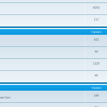
8203
117
THEMEN
422
49
1225
46
THEMEN
186
ojet Opsi