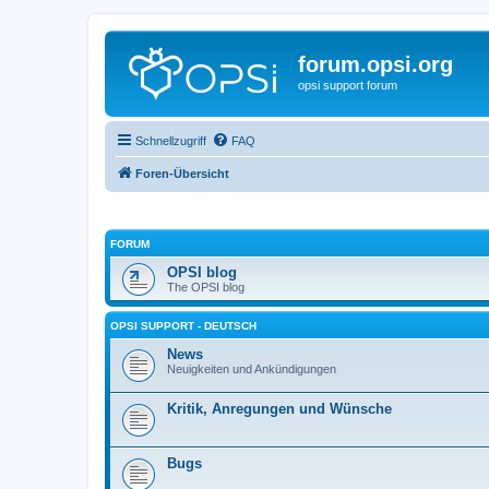
forum.opsi.org
opsi support forum
Schnellzugriff
FAQ
Foren-Übersicht
FORUM
OPSI blog
The OPSI blog
OPSI SUPPORT - DEUTSCH
News
Neuigkeiten und Ankündigungen
Kritik, Anregungen und Wünsche
Bugs