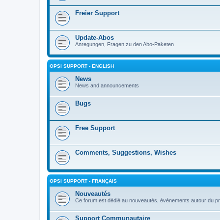
Freier Support
Update-Abos
Anregungen, Fragen zu den Abo-Paketen
OPSI SUPPORT - ENGLISH
News
News and announcements
Bugs
Free Support
Comments, Suggestions, Wishes
OPSI SUPPORT - FRANÇAIS
Nouveautés
Ce forum est dédié au nouveautés, événements autour du pr
Support Communautaire