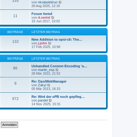
335
s
t
N
von
nicolaslebrun
t
r
e
26 Aug 2025, 12:16
e
a
u
r
g
e
Forum fermé
11
B
s
N
von
d.oertel
e
t
e
19 Jun 2017, 10:02
i
e
u
t
r
e
r
B
s
BEITRÄGE
LETZTER BEITRAG
a
e
t
g
i
e
New Addition to opsi-cli: The…
133
t
N
r
von
j.john
r
e
B
17 Feb 2025, 10:58
a
u
e
g
e
i
s
t
BEITRÄGE
LETZTER BEITRAG
t
r
e
a
Unhandled Content-Encoding 'a…
86
r
g
N
von
martin_esp
B
e
28 Mär 2022, 21:52
e
u
i
e
Re: OpsiWebManager
9
t
s
N
von
Zakyl
r
t
e
05 Mär 2013, 16:15
a
e
u
g
r
e
Re: Wird der oPB noch gepfleg…
972
B
s
N
von
pandel
e
t
e
14 Nov 2025, 15:31
i
e
u
t
r
e
r
B
s
a
e
t
g
i
e
t
r
r
B
a
e
g
i