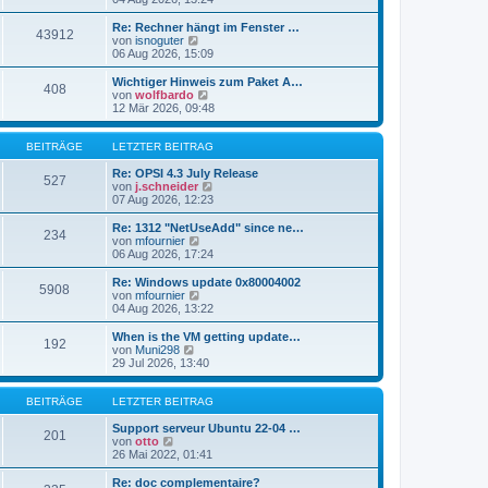
i
e
u
t
r
e
Re: Rechner hängt im Fenster …
r
43912
B
s
N
von
isnoguter
a
e
t
e
06 Aug 2026, 15:09
g
i
e
u
t
r
e
Wichtiger Hinweis zum Paket A…
r
408
B
s
N
von
wolfbardo
a
e
t
e
12 Mär 2026, 09:48
g
i
e
u
t
r
e
r
B
s
BEITRÄGE
LETZTER BEITRAG
a
e
t
g
i
e
Re: OPSI 4.3 July Release
527
t
r
N
von
j.schneider
r
B
e
07 Aug 2026, 12:23
a
e
u
g
i
e
Re: 1312 "NetUseAdd" since ne…
234
t
s
N
von
mfournier
r
t
e
06 Aug 2026, 17:24
a
e
u
g
r
e
Re: Windows update 0x80004002
5908
B
s
N
von
mfournier
e
t
e
04 Aug 2026, 13:22
i
e
u
t
r
e
When is the VM getting update…
r
192
B
s
N
von
Muni298
a
e
t
e
29 Jul 2026, 13:40
g
i
e
u
t
r
e
r
B
s
BEITRÄGE
LETZTER BEITRAG
a
e
t
g
i
e
Support serveur Ubuntu 22-04 …
201
t
N
r
von
otto
r
e
B
26 Mai 2022, 01:41
a
u
e
g
e
i
Re: doc complementaire?