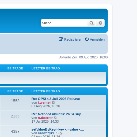
Suche
Erweiterte Suche
Registrieren
Anmelden
Aktuelle Zeit: 09 Aug 2026, 16:00
BEITRÄGE
LETZTER BEITRAG
BEITRÄGE
LETZTER BEITRAG
Re: OPSI 4.3 Juli 2026 Release
1553
N
von
j.werner
e
07 Aug 2026, 16:36
u
e
Re: Netboot ubuntu: 26.04 sup…
2135
s
N
von
n.doerrer
t
e
17 Jul 2026, 14:33
e
u
r
e
setValueByKey(<key>, <value>,…
4387
B
s
N
von
KrawczykHIS
e
t
e
04 Aug 2026, 13:24