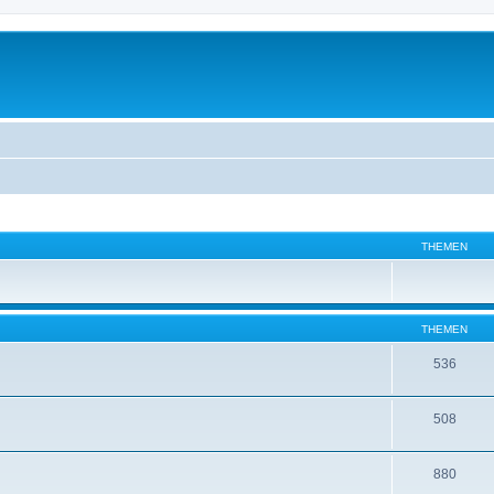
THEMEN
THEMEN
536
508
880