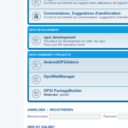
Ce forum est destiné au support entre utilisateurs de logiciel
Commentaires, Suggestions d'amélioration
Ce forum est destiné au commentaires, suggestions d'améliora
OPSI DEVELOPMENT
opsi development
The place for development of / with / for opsi.
Post your API questions here!
OPSI COMMUNITY PROJECTS
AndroidOPSIAdmin
OpsiWebManager
OPSI PackageBuilder
Moderator:
pandel
ANMELDEN
•
REGISTRIEREN
Benutzername:
Passwort:
WER IST ONLINE?