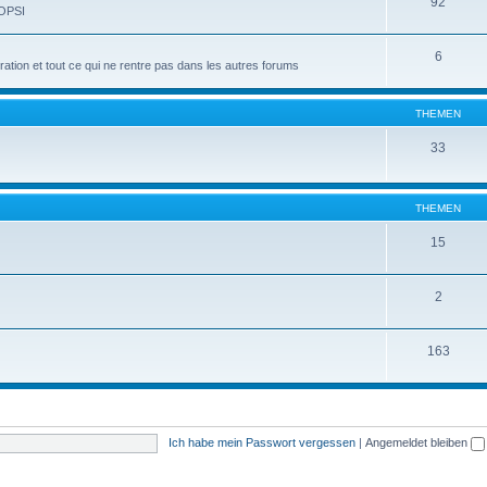
92
 OPSI
6
tion et tout ce qui ne rentre pas dans les autres forums
THEMEN
33
THEMEN
15
2
163
Ich habe mein Passwort vergessen
|
Angemeldet bleiben