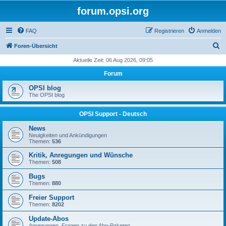
forum.opsi.org
FAQ
Registrieren
Anmelden
S
Foren-Übersicht
u
Aktuelle Zeit: 06 Aug 2026, 09:05
c
Forum
h
OPSI blog
e
The OPSI blog
OPSI Support - Deutsch
News
Neuigkeiten und Ankündigungen
Themen:
536
Kritik, Anregungen und Wünsche
Themen:
508
Bugs
Themen:
880
Freier Support
Themen:
8202
Update-Abos
Anregungen, Fragen zu den Abo-Paketen