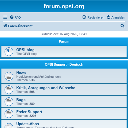
forum.opsi.org
FAQ
Registrieren
Anmelden
S
Foren-Übersicht
u
Aktuelle Zeit: 07 Aug 2026, 17:49
c
Forum
h
OPSI blog
e
The OPSI blog
OPSI Support - Deutsch
News
Neuigkeiten und Ankündigungen
Themen:
536
Kritik, Anregungen und Wünsche
Themen:
508
Bugs
Themen:
880
Freier Support
Themen:
8203
Update-Abos
Anregungen, Fragen zu den Abo-Paketen