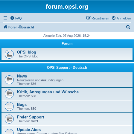
forum.opsi.org
FAQ
Registrieren
Anmelden
S
Foren-Übersicht
u
Aktuelle Zeit: 07 Aug 2026, 15:24
c
Forum
h
OPSI blog
e
The OPSI blog
OPSI Support - Deutsch
News
Neuigkeiten und Ankündigungen
Themen:
536
Kritik, Anregungen und Wünsche
Themen:
508
Bugs
Themen:
880
Freier Support
Themen:
8203
Update-Abos
Anregungen, Fragen zu den Abo-Paketen