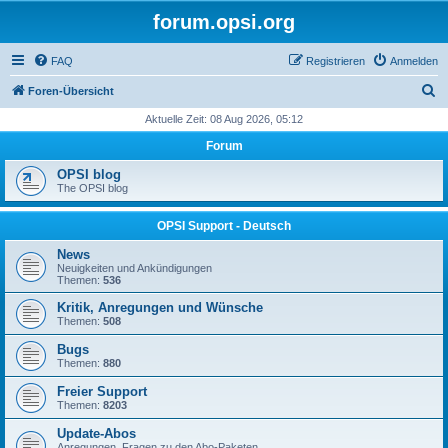
forum.opsi.org
FAQ
Registrieren
Anmelden
S
Foren-Übersicht
u
Aktuelle Zeit: 08 Aug 2026, 05:12
c
Forum
h
OPSI blog
e
The OPSI blog
OPSI Support - Deutsch
News
Neuigkeiten und Ankündigungen
Themen:
536
Kritik, Anregungen und Wünsche
Themen:
508
Bugs
Themen:
880
Freier Support
Themen:
8203
Update-Abos
Anregungen, Fragen zu den Abo-Paketen