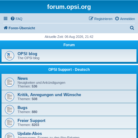
forum.opsi.org
FAQ
Registrieren
Anmelden
S
Foren-Übersicht
u
Aktuelle Zeit: 06 Aug 2026, 21:42
c
Forum
h
OPSI blog
e
The OPSI blog
OPSI Support - Deutsch
News
Neuigkeiten und Ankündigungen
Themen:
536
Kritik, Anregungen und Wünsche
Themen:
508
Bugs
Themen:
880
Freier Support
Themen:
8203
Update-Abos
Anregungen, Fragen zu den Abo-Paketen