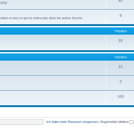
92
 OPSI
6
tion et tout ce qui ne rentre pas dans les autres forums
THEMEN
33
THEMEN
15
2
163
Ich habe mein Passwort vergessen
|
Angemeldet bleiben