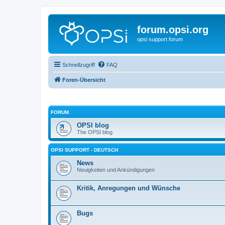
forum.opsi.org
opsi support forum
Schnellzugriff
FAQ
Foren-Übersicht
FORUM
OPSI blog
The OPSI blog
OPSI SUPPORT - DEUTSCH
News
Neuigkeiten und Ankündigungen
Kritik, Anregungen und Wünsche
Bugs