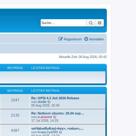
Suche
Erweiterte Suche
Registrieren
Anmelden
Aktuelle Zeit: 06 Aug 2026, 05:42
BEITRÄGE
LETZTER BEITRAG
BEITRÄGE
LETZTER BEITRAG
Re: OPSI 4.3 Juli 2026 Release
1547
N
von
dotdle
e
05 Aug 2026, 15:36
u
e
Re: Netboot ubuntu: 26.04 sup…
2135
s
N
von
n.doerrer
t
e
17 Jul 2026, 14:33
e
u
r
e
setValueByKey(<key>, <value>,…
4387
B
s
N
von
KrawczykHIS
e
t
e
04 Aug 2026, 13:24