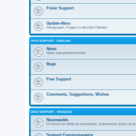
Freier Support
Update-Abos
Anregungen, Fragen zu den Abo-Paketen
OPSI SUPPORT - ENGLISH
News
News and announcements
Bugs
Free Support
Comments, Suggestions, Wishes
OPSI SUPPORT - FRANÇAIS
Nouveautés
Ce forum est dédié au nouveautés, événements autour du pr
Support Communautaire