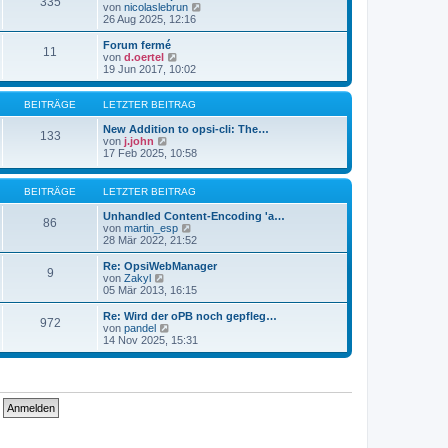
335
s
t
N
von
nicolaslebrun
t
r
e
26 Aug 2025, 12:16
e
a
u
r
g
e
Forum fermé
11
B
s
N
von
d.oertel
e
t
e
19 Jun 2017, 10:02
i
e
u
t
r
e
r
B
s
BEITRÄGE
LETZTER BEITRAG
a
e
t
g
i
e
New Addition to opsi-cli: The…
133
t
N
r
von
j.john
r
e
B
17 Feb 2025, 10:58
a
u
e
g
e
i
s
t
BEITRÄGE
LETZTER BEITRAG
t
r
e
a
Unhandled Content-Encoding 'a…
86
r
g
N
von
martin_esp
B
e
28 Mär 2022, 21:52
e
u
i
e
Re: OpsiWebManager
9
t
s
N
von
Zakyl
r
t
e
05 Mär 2013, 16:15
a
e
u
g
r
e
Re: Wird der oPB noch gepfleg…
972
B
s
N
von
pandel
e
t
e
14 Nov 2025, 15:31
i
e
u
t
r
e
r
B
s
a
e
t
g
i
e
t
r
r
B
a
e
g
i