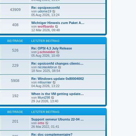
i
e
u
t
r
e
Re: opsipxeconfd
r
43909
B
s
N
von
udome19
a
e
t
e
05 Aug 2026, 13:24
g
i
e
u
t
r
e
Wichtiger Hinweis zum Paket A…
r
408
B
s
N
von
wolfbardo
a
e
t
e
12 Mär 2026, 09:48
g
i
e
u
t
r
e
r
B
s
BEITRÄGE
LETZTER BEITRAG
a
e
t
g
i
e
Re: OPSI 4.3 July Release
526
t
r
N
von
j.schneider
r
B
e
05 Aug 2026, 10:49
a
e
u
g
i
e
Re: opsiconfd changes clientc…
229
t
s
N
von
nicolaslebrun
r
t
e
18 Nov 2025, 08:54
a
e
u
g
r
e
Re: Windows update 0x80004002
5908
B
s
N
von
mfournier
e
t
e
04 Aug 2026, 13:22
i
e
u
t
r
e
When is the VM getting update…
r
192
B
s
N
von
Muni298
a
e
t
e
29 Jul 2026, 13:40
g
i
e
u
t
r
e
r
B
s
BEITRÄGE
LETZTER BEITRAG
a
e
t
g
i
e
Support serveur Ubuntu 22-04 …
201
t
N
r
von
otto
r
e
B
26 Mai 2022, 01:41
a
u
e
g
e
i
Re: doc complementaire?