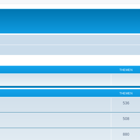
THEMEN
THEMEN
536
508
880