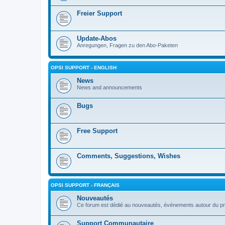
Freier Support
Update-Abos
Anregungen, Fragen zu den Abo-Paketen
OPSI SUPPORT - ENGLISH
News
News and announcements
Bugs
Free Support
Comments, Suggestions, Wishes
OPSI SUPPORT - FRANÇAIS
Nouveautés
Ce forum est dédié au nouveautés, événements autour du pr
Support Communautaire