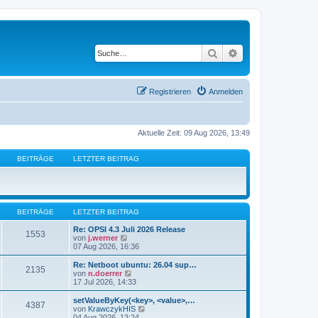
Suche
Erweiterte Suche
Registrieren
Anmelden
Aktuelle Zeit: 09 Aug 2026, 13:49
BEITRÄGE
LETZTER BEITRAG
BEITRÄGE
LETZTER BEITRAG
Re: OPSI 4.3 Juli 2026 Release
1553
N
von
j.werner
e
07 Aug 2026, 16:36
u
e
Re: Netboot ubuntu: 26.04 sup…
2135
s
N
von
n.doerrer
t
e
17 Jul 2026, 14:33
e
u
r
e
setValueByKey(<key>, <value>,…
4387
B
s
N
von
KrawczykHIS
e
t
e
04 Aug 2026, 13:24