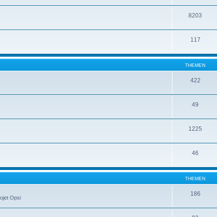
8203
117
THEMEN
422
49
1225
46
THEMEN
186
ojet Opsi