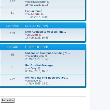
335
s
t
N
von
nicolaslebrun
t
r
e
26 Aug 2025, 12:16
e
a
u
r
g
e
Forum fermé
11
B
s
N
von
d.oertel
e
t
e
19 Jun 2017, 10:02
i
e
u
t
r
e
r
B
s
BEITRÄGE
LETZTER BEITRAG
a
e
t
g
i
e
New Addition to opsi-cli: The…
133
t
N
r
von
j.john
r
e
B
17 Feb 2025, 10:58
a
u
e
g
e
i
s
t
BEITRÄGE
LETZTER BEITRAG
t
r
e
a
Unhandled Content-Encoding 'a…
86
r
g
N
von
martin_esp
B
e
28 Mär 2022, 21:52
e
u
i
e
Re: OpsiWebManager
9
t
s
N
von
Zakyl
r
t
e
05 Mär 2013, 16:15
a
e
u
g
r
e
Re: Wird der oPB noch gepfleg…
972
B
s
N
von
pandel
e
t
e
14 Nov 2025, 15:31
i
e
u
t
r
e
r
B
s
a
e
t
g
i
e
t
r
r
B
a
e
g
i