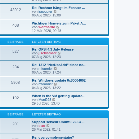
i
e
u
t
r
e
Re: Rechner hängt im Fenster …
r
43912
B
s
N
von
isnoguter
a
e
t
e
06 Aug 2026, 15:09
g
i
e
u
t
r
e
Wichtiger Hinweis zum Paket A…
r
408
B
s
N
von
wolfbardo
a
e
t
e
12 Mär 2026, 09:48
g
i
e
u
t
r
e
r
B
s
BEITRÄGE
LETZTER BEITRAG
a
e
t
g
i
e
Re: OPSI 4.3 July Release
527
t
r
N
von
j.schneider
r
B
e
07 Aug 2026, 12:23
a
e
u
g
i
e
Re: 1312 "NetUseAdd" since ne…
234
t
s
N
von
mfournier
r
t
e
06 Aug 2026, 17:24
a
e
u
g
r
e
Re: Windows update 0x80004002
5908
B
s
N
von
mfournier
e
t
e
04 Aug 2026, 13:22
i
e
u
t
r
e
When is the VM getting update…
r
192
B
s
N
von
Muni298
a
e
t
e
29 Jul 2026, 13:40
g
i
e
u
t
r
e
r
B
s
BEITRÄGE
LETZTER BEITRAG
a
e
t
g
i
e
Support serveur Ubuntu 22-04 …
201
t
N
r
von
otto
r
e
B
26 Mai 2022, 01:41
a
u
e
g
e
i
Re: doc complementaire?