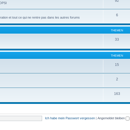
92
 OPSI
6
tion et tout ce qui ne rentre pas dans les autres forums
THEMEN
33
THEMEN
15
2
163
Ich habe mein Passwort vergessen
|
Angemeldet bleiben