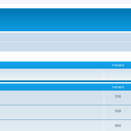
THEMEN
THEMEN
536
508
880