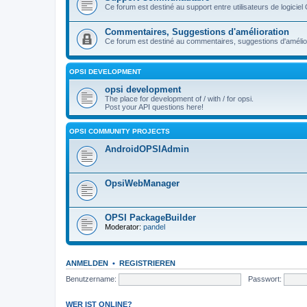
Ce forum est destiné au support entre utilisateurs de logiciel
Commentaires, Suggestions d'amélioration
Ce forum est destiné au commentaires, suggestions d'améliora
OPSI DEVELOPMENT
opsi development
The place for development of / with / for opsi.
Post your API questions here!
OPSI COMMUNITY PROJECTS
AndroidOPSIAdmin
OpsiWebManager
OPSI PackageBuilder
Moderator:
pandel
ANMELDEN
•
REGISTRIEREN
Benutzername:
Passwort:
WER IST ONLINE?