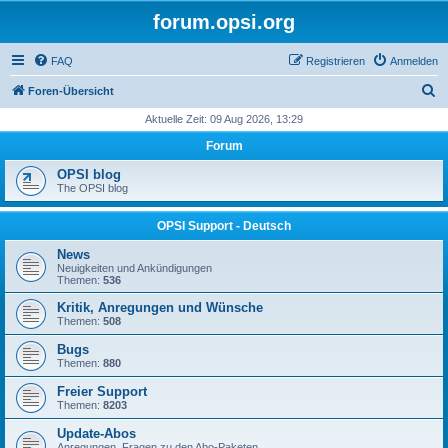
forum.opsi.org
FAQ
Registrieren
Anmelden
S
Foren-Übersicht
u
Aktuelle Zeit: 09 Aug 2026, 13:29
c
Forum
h
OPSI blog
e
The OPSI blog
OPSI Support - Deutsch
News
Neuigkeiten und Ankündigungen
Themen:
536
Kritik, Anregungen und Wünsche
Themen:
508
Bugs
Themen:
880
Freier Support
Themen:
8203
Update-Abos
Anregungen, Fragen zu den Abo-Paketen