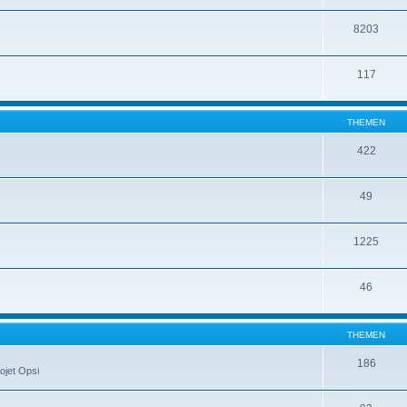
8203
117
THEMEN
422
49
1225
46
THEMEN
186
ojet Opsi