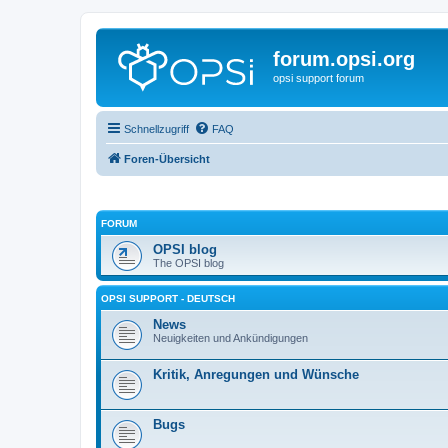
forum.opsi.org
opsi support forum
Schnellzugriff
FAQ
Foren-Übersicht
FORUM
OPSI blog
The OPSI blog
OPSI SUPPORT - DEUTSCH
News
Neuigkeiten und Ankündigungen
Kritik, Anregungen und Wünsche
Bugs