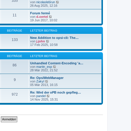
335
s
t
N
von
nicolaslebrun
t
r
e
26 Aug 2025, 12:16
e
a
u
r
g
e
Forum fermé
11
B
s
N
von
d.oertel
e
t
e
19 Jun 2017, 10:02
i
e
u
t
r
e
r
B
s
BEITRÄGE
LETZTER BEITRAG
a
e
t
g
i
e
New Addition to opsi-cli: The…
133
t
N
r
von
j.john
r
e
B
17 Feb 2025, 10:58
a
u
e
g
e
i
s
t
BEITRÄGE
LETZTER BEITRAG
t
r
e
a
Unhandled Content-Encoding 'a…
86
r
g
N
von
martin_esp
B
e
28 Mär 2022, 21:52
e
u
i
e
Re: OpsiWebManager
9
t
s
N
von
Zakyl
r
t
e
05 Mär 2013, 16:15
a
e
u
g
r
e
Re: Wird der oPB noch gepfleg…
972
B
s
N
von
pandel
e
t
e
14 Nov 2025, 15:31
i
e
u
t
r
e
r
B
s
a
e
t
g
i
e
t
r
r
B
a
e
g
i