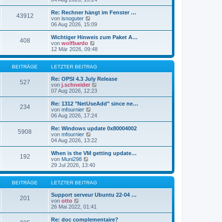
i
e
u
t
r
e
Re: Rechner hängt im Fenster …
r
43912
B
s
N
von
isnoguter
a
e
t
e
06 Aug 2026, 15:09
g
i
e
u
t
r
e
Wichtiger Hinweis zum Paket A…
r
408
B
s
N
von
wolfbardo
a
e
t
e
12 Mär 2026, 09:48
g
i
e
u
t
r
e
r
B
s
BEITRÄGE
LETZTER BEITRAG
a
e
t
g
i
e
Re: OPSI 4.3 July Release
527
t
r
N
von
j.schneider
r
B
e
07 Aug 2026, 12:23
a
e
u
g
i
e
Re: 1312 "NetUseAdd" since ne…
234
t
s
N
von
mfournier
r
t
e
06 Aug 2026, 17:24
a
e
u
g
r
e
Re: Windows update 0x80004002
5908
B
s
N
von
mfournier
e
t
e
04 Aug 2026, 13:22
i
e
u
t
r
e
When is the VM getting update…
r
192
B
s
N
von
Muni298
a
e
t
e
29 Jul 2026, 13:40
g
i
e
u
t
r
e
r
B
s
BEITRÄGE
LETZTER BEITRAG
a
e
t
g
i
e
Support serveur Ubuntu 22-04 …
201
t
N
r
von
otto
r
e
B
26 Mai 2022, 01:41
a
u
e
g
e
i
Re: doc complementaire?