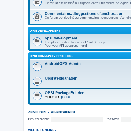
Ce forum est destiné au support entre utilisateurs de logiciel
Commentaires, Suggestions d'amélioration
Ce forum est destiné au commentaires, suggestions d'améliora
OPSI DEVELOPMENT
opsi development
The place for development of / with / for opsi.
Post your API questions here!
OPSI COMMUNITY PROJECTS
AndroidOPSIAdmin
OpsiWebManager
OPSI PackageBuilder
Moderator:
pandel
ANMELDEN
•
REGISTRIEREN
Benutzername:
Passwort:
WER IST ONLINE?