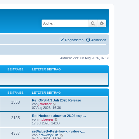
Suche
Erweiterte Suche
Registrieren
Anmelden
Aktuelle Zeit: 08 Aug 2026, 07:58
BEITRÄGE
LETZTER BEITRAG
BEITRÄGE
LETZTER BEITRAG
Re: OPSI 4.3 Juli 2026 Release
1553
N
von
j.werner
e
07 Aug 2026, 16:36
u
e
Re: Netboot ubuntu: 26.04 sup…
2135
s
N
von
n.doerrer
t
e
17 Jul 2026, 14:33
e
u
r
e
setValueByKey(<key>, <value>,…
4387
B
s
N
von
KrawczykHIS
e
t
e
04 Aug 2026, 13:24