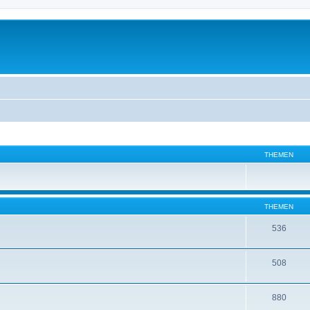
THEMEN
THEMEN
536
508
880