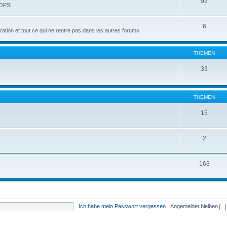
92
 OPSI
6
tion et tout ce qui ne rentre pas dans les autres forums
THEMEN
33
THEMEN
15
2
163
Ich habe mein Passwort vergessen
|
Angemeldet bleiben