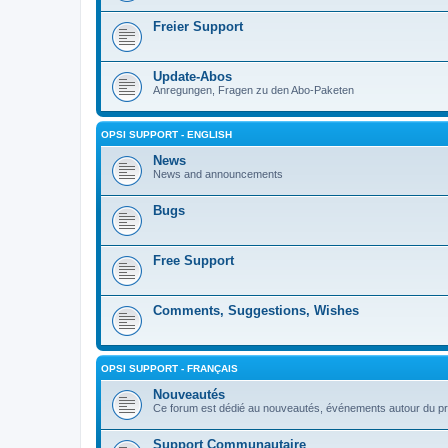
Freier Support
Update-Abos
Anregungen, Fragen zu den Abo-Paketen
OPSI SUPPORT - ENGLISH
News
News and announcements
Bugs
Free Support
Comments, Suggestions, Wishes
OPSI SUPPORT - FRANÇAIS
Nouveautés
Ce forum est dédié au nouveautés, événements autour du pr
Support Communautaire