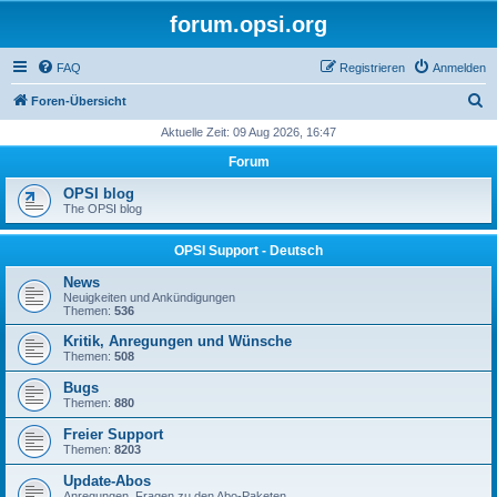
forum.opsi.org
FAQ
Registrieren
Anmelden
S
Foren-Übersicht
u
Aktuelle Zeit: 09 Aug 2026, 16:47
c
Forum
h
OPSI blog
e
The OPSI blog
OPSI Support - Deutsch
News
Neuigkeiten und Ankündigungen
Themen:
536
Kritik, Anregungen und Wünsche
Themen:
508
Bugs
Themen:
880
Freier Support
Themen:
8203
Update-Abos
Anregungen, Fragen zu den Abo-Paketen