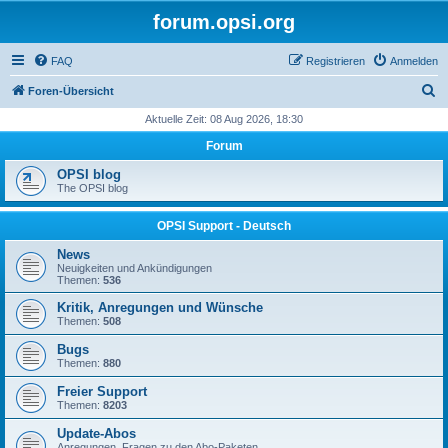
forum.opsi.org
FAQ
Registrieren
Anmelden
S
Foren-Übersicht
u
Aktuelle Zeit: 08 Aug 2026, 18:30
c
Forum
h
OPSI blog
e
The OPSI blog
OPSI Support - Deutsch
News
Neuigkeiten und Ankündigungen
Themen:
536
Kritik, Anregungen und Wünsche
Themen:
508
Bugs
Themen:
880
Freier Support
Themen:
8203
Update-Abos
Anregungen, Fragen zu den Abo-Paketen