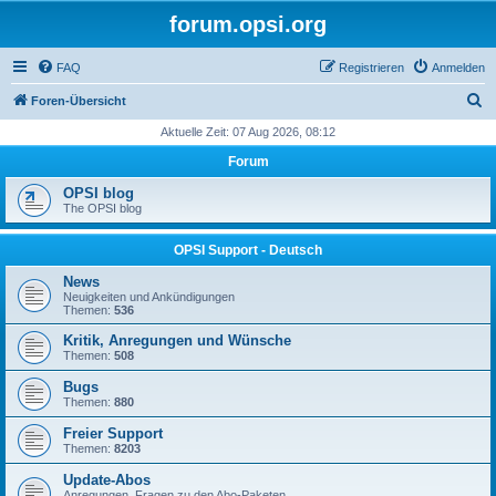
forum.opsi.org
FAQ
Registrieren
Anmelden
S
Foren-Übersicht
u
Aktuelle Zeit: 07 Aug 2026, 08:12
c
Forum
h
OPSI blog
e
The OPSI blog
OPSI Support - Deutsch
News
Neuigkeiten und Ankündigungen
Themen:
536
Kritik, Anregungen und Wünsche
Themen:
508
Bugs
Themen:
880
Freier Support
Themen:
8203
Update-Abos
Anregungen, Fragen zu den Abo-Paketen