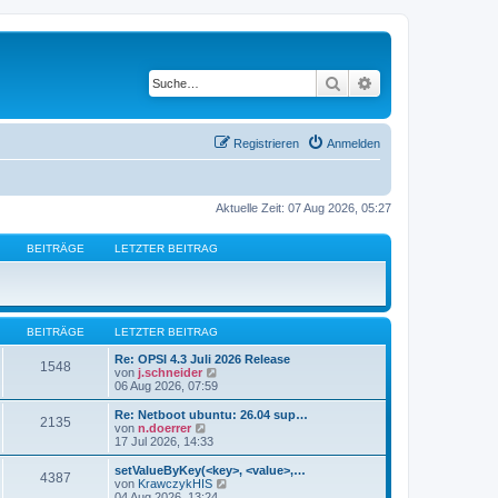
Suche
Erweiterte Suche
Registrieren
Anmelden
Aktuelle Zeit: 07 Aug 2026, 05:27
BEITRÄGE
LETZTER BEITRAG
BEITRÄGE
LETZTER BEITRAG
Re: OPSI 4.3 Juli 2026 Release
1548
N
von
j.schneider
e
06 Aug 2026, 07:59
u
e
Re: Netboot ubuntu: 26.04 sup…
2135
s
N
von
n.doerrer
t
e
17 Jul 2026, 14:33
e
u
r
e
setValueByKey(<key>, <value>,…
4387
B
s
N
von
KrawczykHIS
e
t
e
04 Aug 2026, 13:24