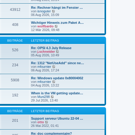
i
e
u
t
r
e
Re: Rechner hängt im Fenster …
r
43912
B
s
N
von
isnoguter
a
e
t
e
06 Aug 2026, 15:09
g
i
e
u
t
r
e
Wichtiger Hinweis zum Paket A…
r
408
B
s
N
von
wolfbardo
a
e
t
e
12 Mär 2026, 09:48
g
i
e
u
t
r
e
r
B
s
BEITRÄGE
LETZTER BEITRAG
a
e
t
g
i
e
Re: OPSI 4.3 July Release
526
t
r
N
von
j.schneider
r
B
e
05 Aug 2026, 10:49
a
e
u
g
i
e
Re: 1312 "NetUseAdd" since ne…
234
t
s
N
von
mfournier
r
t
e
06 Aug 2026, 17:24
a
e
u
g
r
e
Re: Windows update 0x80004002
5908
B
s
N
von
mfournier
e
t
e
04 Aug 2026, 13:22
i
e
u
t
r
e
When is the VM getting update…
r
192
B
s
N
von
Muni298
a
e
t
e
29 Jul 2026, 13:40
g
i
e
u
t
r
e
r
B
s
BEITRÄGE
LETZTER BEITRAG
a
e
t
g
i
e
Support serveur Ubuntu 22-04 …
201
t
N
r
von
otto
r
e
B
26 Mai 2022, 01:41
a
u
e
g
e
i
Re: doc complementaire?