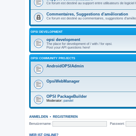
Ce forum est destiné au support entre utilisateurs de logiciel
Commentaires, Suggestions d'amélioration
Ce forum est destiné au commentaires, suggestions d'améliora
OPSI DEVELOPMENT
opsi development
The place for development of / with / for opsi.
Post your API questions here!
OPSI COMMUNITY PROJECTS
AndroidOPSIAdmin
OpsiWebManager
OPSI PackageBuilder
Moderator:
pandel
ANMELDEN
•
REGISTRIEREN
Benutzername:
Passwort:
WER IST ONLINE?