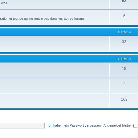
92
 OPSI
6
tion et tout ce qui ne rentre pas dans les autres forums
THEMEN
33
THEMEN
15
2
163
Ich habe mein Passwort vergessen
|
Angemeldet bleiben