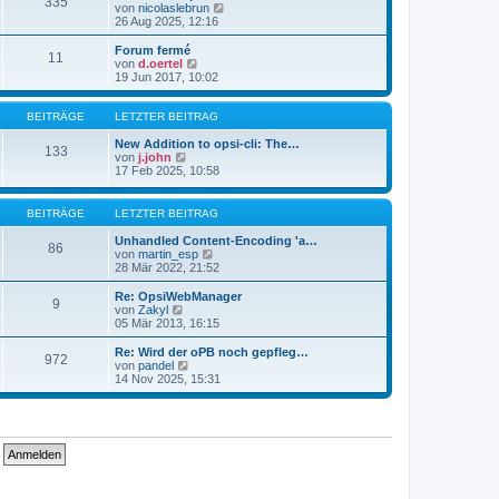
335
s
t
N
von
nicolaslebrun
t
r
e
26 Aug 2025, 12:16
e
a
u
r
g
e
Forum fermé
11
B
s
N
von
d.oertel
e
t
e
19 Jun 2017, 10:02
i
e
u
t
r
e
r
B
s
BEITRÄGE
LETZTER BEITRAG
a
e
t
g
i
e
New Addition to opsi-cli: The…
133
t
N
r
von
j.john
r
e
B
17 Feb 2025, 10:58
a
u
e
g
e
i
s
t
BEITRÄGE
LETZTER BEITRAG
t
r
e
a
Unhandled Content-Encoding 'a…
86
r
g
N
von
martin_esp
B
e
28 Mär 2022, 21:52
e
u
i
e
Re: OpsiWebManager
9
t
s
N
von
Zakyl
r
t
e
05 Mär 2013, 16:15
a
e
u
g
r
e
Re: Wird der oPB noch gepfleg…
972
B
s
N
von
pandel
e
t
e
14 Nov 2025, 15:31
i
e
u
t
r
e
r
B
s
a
e
t
g
i
e
t
r
r
B
a
e
g
i