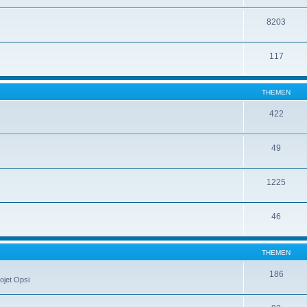
8203
117
THEMEN
422
49
1225
46
THEMEN
186
ojet Opsi