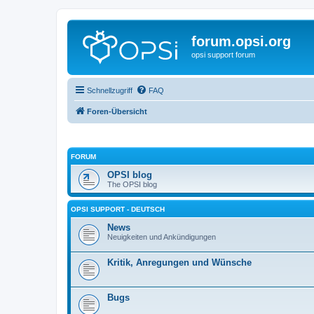
forum.opsi.org
opsi support forum
Schnellzugriff
FAQ
Foren-Übersicht
FORUM
OPSI blog
The OPSI blog
OPSI SUPPORT - DEUTSCH
News
Neuigkeiten und Ankündigungen
Kritik, Anregungen und Wünsche
Bugs