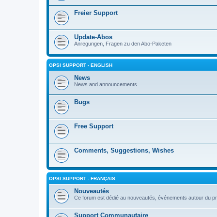
Freier Support
Update-Abos
Anregungen, Fragen zu den Abo-Paketen
OPSI SUPPORT - ENGLISH
News
News and announcements
Bugs
Free Support
Comments, Suggestions, Wishes
OPSI SUPPORT - FRANÇAIS
Nouveautés
Ce forum est dédié au nouveautés, événements autour du pr
Support Communautaire