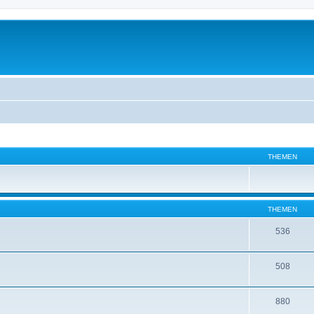
THEMEN
THEMEN
536
508
880