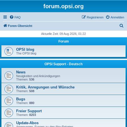
forum.opsi.org
FAQ
Registrieren
Anmelden
S
Foren-Übersicht
u
Aktuelle Zeit: 09 Aug 2026, 01:22
c
Forum
h
OPSI blog
e
The OPSI blog
OPSI Support - Deutsch
News
Neuigkeiten und Ankündigungen
Themen:
536
Kritik, Anregungen und Wünsche
Themen:
508
Bugs
Themen:
880
Freier Support
Themen:
8203
Update-Abos
Anregungen, Fragen zu den Abo-Paketen