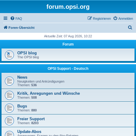
forum.opsi.org
FAQ
Registrieren
Anmelden
S
Foren-Übersicht
u
Aktuelle Zeit: 07 Aug 2026, 10:22
c
Forum
h
OPSI blog
e
The OPSI blog
OPSI Support - Deutsch
News
Neuigkeiten und Ankündigungen
Themen:
536
Kritik, Anregungen und Wünsche
Themen:
508
Bugs
Themen:
880
Freier Support
Themen:
8203
Update-Abos
Anregungen, Fragen zu den Abo-Paketen