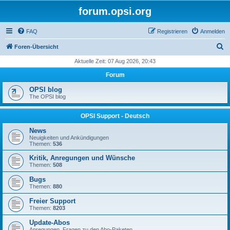
forum.opsi.org
FAQ
Registrieren
Anmelden
S
Foren-Übersicht
u
Aktuelle Zeit: 07 Aug 2026, 20:43
c
Forum
h
OPSI blog
e
The OPSI blog
OPSI Support - Deutsch
News
Neuigkeiten und Ankündigungen
Themen:
536
Kritik, Anregungen und Wünsche
Themen:
508
Bugs
Themen:
880
Freier Support
Themen:
8203
Update-Abos
Anregungen, Fragen zu den Abo-Paketen