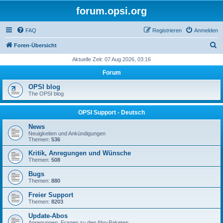
forum.opsi.org
FAQ
Registrieren
Anmelden
S
Foren-Übersicht
u
Aktuelle Zeit: 07 Aug 2026, 03:16
c
Forum
h
OPSI blog
e
The OPSI blog
OPSI Support - Deutsch
News
Neuigkeiten und Ankündigungen
Themen:
536
Kritik, Anregungen und Wünsche
Themen:
508
Bugs
Themen:
880
Freier Support
Themen:
8203
Update-Abos
Anregungen, Fragen zu den Abo-Paketen