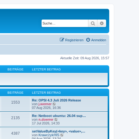
Suche
Erweiterte Suche
Registrieren
Anmelden
Aktuelle Zeit: 09 Aug 2026, 15:57
BEITRÄGE
LETZTER BEITRAG
BEITRÄGE
LETZTER BEITRAG
Re: OPSI 4.3 Juli 2026 Release
1553
N
von
j.werner
e
07 Aug 2026, 16:36
u
e
Re: Netboot ubuntu: 26.04 sup…
2135
s
N
von
n.doerrer
t
e
17 Jul 2026, 14:33
e
u
r
e
setValueByKey(<key>, <value>,…
4387
B
s
N
von
KrawczykHIS
e
t
e
04 Aug 2026, 13:24