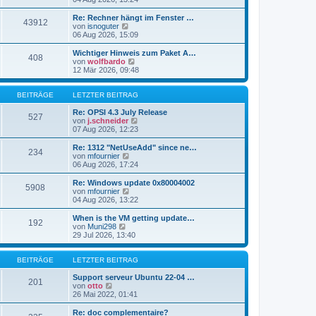
i
e
u
t
r
e
Re: Rechner hängt im Fenster …
r
43912
B
s
N
von
isnoguter
a
e
t
e
06 Aug 2026, 15:09
g
i
e
u
t
r
e
Wichtiger Hinweis zum Paket A…
r
408
B
s
N
von
wolfbardo
a
e
t
e
12 Mär 2026, 09:48
g
i
e
u
t
r
e
r
B
s
BEITRÄGE
LETZTER BEITRAG
a
e
t
g
i
e
Re: OPSI 4.3 July Release
527
t
r
N
von
j.schneider
r
B
e
07 Aug 2026, 12:23
a
e
u
g
i
e
Re: 1312 "NetUseAdd" since ne…
234
t
s
N
von
mfournier
r
t
e
06 Aug 2026, 17:24
a
e
u
g
r
e
Re: Windows update 0x80004002
5908
B
s
N
von
mfournier
e
t
e
04 Aug 2026, 13:22
i
e
u
t
r
e
When is the VM getting update…
r
192
B
s
N
von
Muni298
a
e
t
e
29 Jul 2026, 13:40
g
i
e
u
t
r
e
r
B
s
BEITRÄGE
LETZTER BEITRAG
a
e
t
g
i
e
Support serveur Ubuntu 22-04 …
201
t
N
r
von
otto
r
e
B
26 Mai 2022, 01:41
a
u
e
g
e
i
Re: doc complementaire?