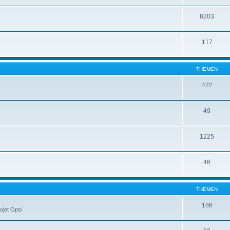
8203
117
THEMEN
422
49
1225
46
THEMEN
186
ojet Opsi