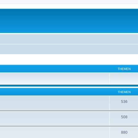
THEMEN
THEMEN
536
508
880