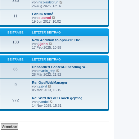
335
s
t
N
von
nicolaslebrun
t
r
e
26 Aug 2025, 12:16
e
a
u
r
g
e
Forum fermé
11
B
s
N
von
d.oertel
e
t
e
19 Jun 2017, 10:02
i
e
u
t
r
e
r
B
s
BEITRÄGE
LETZTER BEITRAG
a
e
t
g
i
e
New Addition to opsi-cli: The…
133
t
N
r
von
j.john
r
e
B
17 Feb 2025, 10:58
a
u
e
g
e
i
s
t
BEITRÄGE
LETZTER BEITRAG
t
r
e
a
Unhandled Content-Encoding 'a…
86
r
g
N
von
martin_esp
B
e
28 Mär 2022, 21:52
e
u
i
e
Re: OpsiWebManager
9
t
s
N
von
Zakyl
r
t
e
05 Mär 2013, 16:15
a
e
u
g
r
e
Re: Wird der oPB noch gepfleg…
972
B
s
N
von
pandel
e
t
e
14 Nov 2025, 15:31
i
e
u
t
r
e
r
B
s
a
e
t
g
i
e
t
r
r
B
a
e
g
i