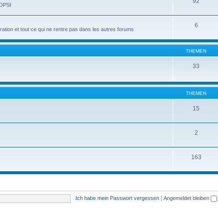
92
 OPSI
6
tion et tout ce qui ne rentre pas dans les autres forums
THEMEN
33
THEMEN
15
2
163
Ich habe mein Passwort vergessen
|
Angemeldet bleiben