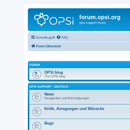
forum.opsi.org
opsi support forum
Schnellzugriff
FAQ
Foren-Übersicht
FORUM
OPSI blog
The OPSI blog
OPSI SUPPORT - DEUTSCH
News
Neuigkeiten und Ankündigungen
Kritik, Anregungen und Wünsche
Bugs