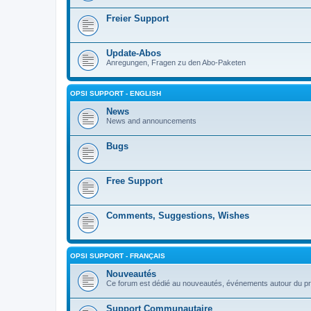
Freier Support
Update-Abos
Anregungen, Fragen zu den Abo-Paketen
OPSI SUPPORT - ENGLISH
News
News and announcements
Bugs
Free Support
Comments, Suggestions, Wishes
OPSI SUPPORT - FRANÇAIS
Nouveautés
Ce forum est dédié au nouveautés, événements autour du pr
Support Communautaire