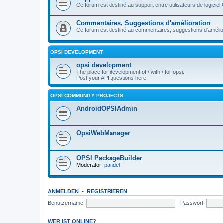
Ce forum est destiné au support entre utilisateurs de logiciel
Commentaires, Suggestions d'amélioration
Ce forum est destiné au commentaires, suggestions d'améliora
OPSI DEVELOPMENT
opsi development
The place for development of / with / for opsi.
Post your API questions here!
OPSI COMMUNITY PROJECTS
AndroidOPSIAdmin
OpsiWebManager
OPSI PackageBuilder
Moderator:
pandel
ANMELDEN
•
REGISTRIEREN
Benutzername:
Passwort:
WER IST ONLINE?