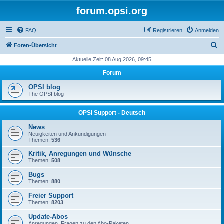
forum.opsi.org
FAQ
Registrieren
Anmelden
S
Foren-Übersicht
u
Aktuelle Zeit: 08 Aug 2026, 09:45
c
Forum
h
OPSI blog
e
The OPSI blog
OPSI Support - Deutsch
News
Neuigkeiten und Ankündigungen
Themen:
536
Kritik, Anregungen und Wünsche
Themen:
508
Bugs
Themen:
880
Freier Support
Themen:
8203
Update-Abos
Anregungen, Fragen zu den Abo-Paketen