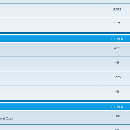
8203
117
THEMEN
422
49
1225
46
THEMEN
186
ojet Opsi