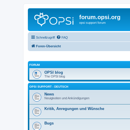
forum.opsi.org
opsi support forum
Schnellzugriff
FAQ
Foren-Übersicht
FORUM
OPSI blog
The OPSI blog
OPSI SUPPORT - DEUTSCH
News
Neuigkeiten und Ankündigungen
Kritik, Anregungen und Wünsche
Bugs