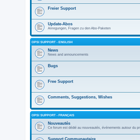
Freier Support
Update-Abos
Anregungen, Fragen zu den Abo-Paketen
OPSI SUPPORT - ENGLISH
News
News and announcements
Bugs
Free Support
Comments, Suggestions, Wishes
OPSI SUPPORT - FRANÇAIS
Nouveautés
Ce forum est dédié au nouveautés, événements autour du pr
Support Communautaire