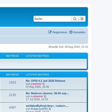
Suche
Erweiterte Suche
Registrieren
Anmelden
Aktuelle Zeit: 09 Aug 2026, 12:10
BEITRÄGE
LETZTER BEITRAG
BEITRÄGE
LETZTER BEITRAG
Re: OPSI 4.3 Juli 2026 Release
1553
N
von
j.werner
e
07 Aug 2026, 16:36
u
e
Re: Netboot ubuntu: 26.04 sup…
2135
s
N
von
n.doerrer
t
e
17 Jul 2026, 14:33
e
u
r
e
setValueByKey(<key>, <value>,…
4387
B
s
N
von
KrawczykHIS
e
t
e
04 Aug 2026, 13:24