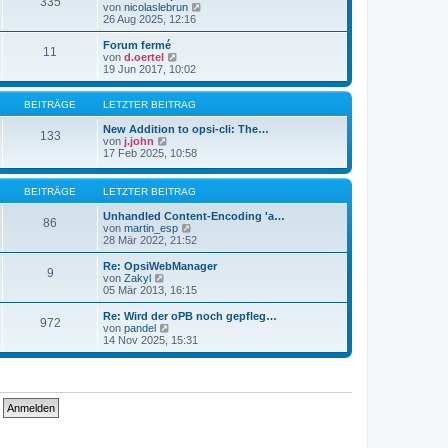
335
s
t
N
von
nicolaslebrun
t
r
e
26 Aug 2025, 12:16
e
a
u
r
g
e
Forum fermé
11
B
s
N
von
d.oertel
e
t
e
19 Jun 2017, 10:02
i
e
u
t
r
e
r
B
s
BEITRÄGE
LETZTER BEITRAG
a
e
t
g
i
e
New Addition to opsi-cli: The…
133
t
N
r
von
j.john
r
e
B
17 Feb 2025, 10:58
a
u
e
g
e
i
s
t
BEITRÄGE
LETZTER BEITRAG
t
r
e
a
Unhandled Content-Encoding 'a…
86
r
g
N
von
martin_esp
B
e
28 Mär 2022, 21:52
e
u
i
e
Re: OpsiWebManager
9
t
s
N
von
Zakyl
r
t
e
05 Mär 2013, 16:15
a
e
u
g
r
e
Re: Wird der oPB noch gepfleg…
972
B
s
N
von
pandel
e
t
e
14 Nov 2025, 15:31
i
e
u
t
r
e
r
B
s
a
e
t
g
i
e
t
r
r
B
a
e
g
i