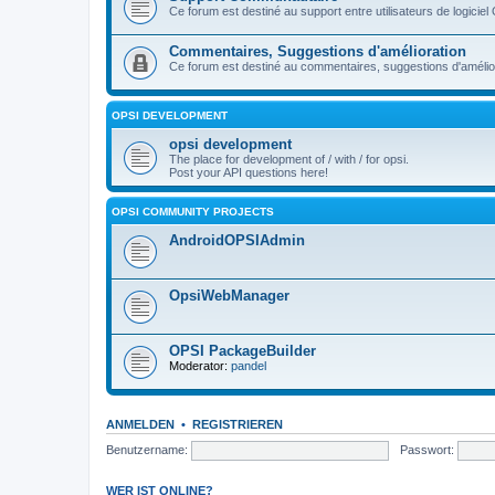
Ce forum est destiné au support entre utilisateurs de logiciel
Commentaires, Suggestions d'amélioration
Ce forum est destiné au commentaires, suggestions d'améliora
OPSI DEVELOPMENT
opsi development
The place for development of / with / for opsi.
Post your API questions here!
OPSI COMMUNITY PROJECTS
AndroidOPSIAdmin
OpsiWebManager
OPSI PackageBuilder
Moderator:
pandel
ANMELDEN
•
REGISTRIEREN
Benutzername:
Passwort:
WER IST ONLINE?