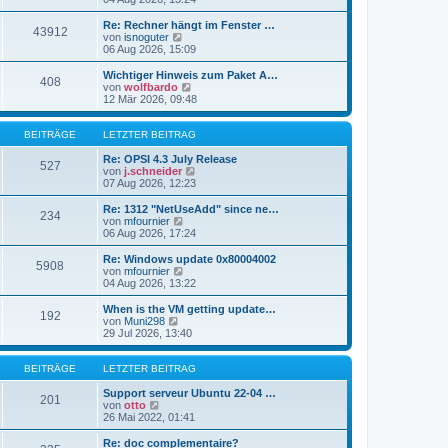
i
e
u
t
r
e
Re: Rechner hängt im Fenster …
r
43912
B
s
N
von
isnoguter
a
e
t
e
06 Aug 2026, 15:09
g
i
e
u
t
r
e
Wichtiger Hinweis zum Paket A…
r
408
B
s
N
von
wolfbardo
a
e
t
e
12 Mär 2026, 09:48
g
i
e
u
t
r
e
r
B
s
BEITRÄGE
LETZTER BEITRAG
a
e
t
g
i
e
Re: OPSI 4.3 July Release
527
t
r
N
von
j.schneider
r
B
e
07 Aug 2026, 12:23
a
e
u
g
i
e
Re: 1312 "NetUseAdd" since ne…
234
t
s
N
von
mfournier
r
t
e
06 Aug 2026, 17:24
a
e
u
g
r
e
Re: Windows update 0x80004002
5908
B
s
N
von
mfournier
e
t
e
04 Aug 2026, 13:22
i
e
u
t
r
e
When is the VM getting update…
r
192
B
s
N
von
Muni298
a
e
t
e
29 Jul 2026, 13:40
g
i
e
u
t
r
e
r
B
s
BEITRÄGE
LETZTER BEITRAG
a
e
t
g
i
e
Support serveur Ubuntu 22-04 …
201
t
N
r
von
otto
r
e
B
26 Mai 2022, 01:41
a
u
e
g
e
i
Re: doc complementaire?