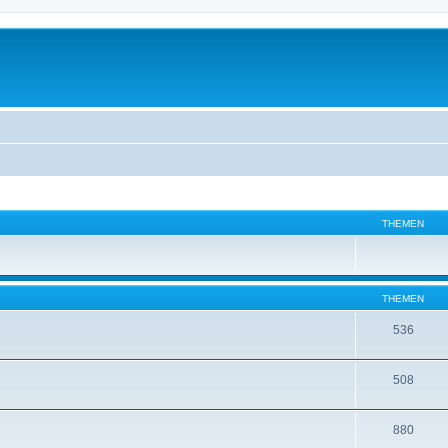
THEMEN
THEMEN
536
508
880