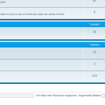
92
 OPSI
6
tion et tout ce qui ne rentre pas dans les autres forums
THEMEN
33
THEMEN
15
2
163
Ich habe mein Passwort vergessen
|
Angemeldet bleiben