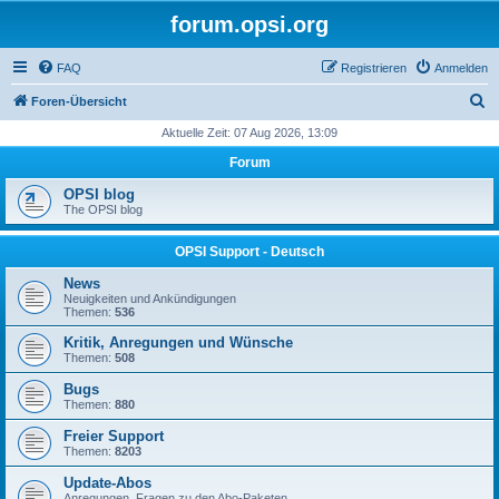
forum.opsi.org
FAQ
Registrieren
Anmelden
S
Foren-Übersicht
u
Aktuelle Zeit: 07 Aug 2026, 13:09
c
Forum
h
OPSI blog
e
The OPSI blog
OPSI Support - Deutsch
News
Neuigkeiten und Ankündigungen
Themen:
536
Kritik, Anregungen und Wünsche
Themen:
508
Bugs
Themen:
880
Freier Support
Themen:
8203
Update-Abos
Anregungen, Fragen zu den Abo-Paketen