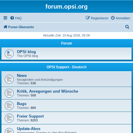
forum.opsi.org
FAQ
Registrieren
Anmelden
S
Foren-Übersicht
u
Aktuelle Zeit: 10 Aug 2026, 05:06
c
Forum
h
OPSI blog
e
The OPSI blog
OPSI Support - Deutsch
News
Neuigkeiten und Ankündigungen
Themen:
536
Kritik, Anregungen und Wünsche
Themen:
508
Bugs
Themen:
880
Freier Support
Themen:
8203
Update-Abos
Anregungen, Fragen zu den Abo-Paketen