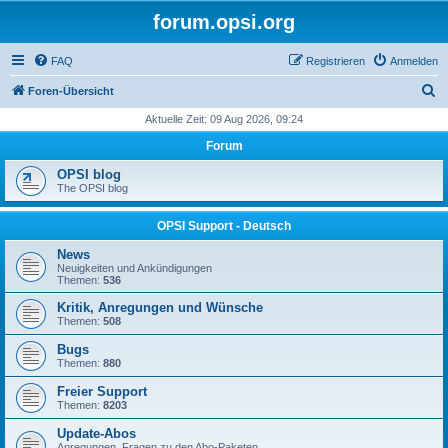
forum.opsi.org
FAQ
Registrieren
Anmelden
S
Foren-Übersicht
u
Aktuelle Zeit: 09 Aug 2026, 09:24
c
Forum
h
OPSI blog
e
The OPSI blog
OPSI Support - Deutsch
News
Neuigkeiten und Ankündigungen
Themen:
536
Kritik, Anregungen und Wünsche
Themen:
508
Bugs
Themen:
880
Freier Support
Themen:
8203
Update-Abos
Anregungen, Fragen zu den Abo-Paketen