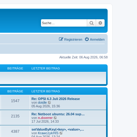
Suche
Erweiterte Suche
Registrieren
Anmelden
Aktuelle Zeit: 06 Aug 2026, 06:58
BEITRÄGE
LETZTER BEITRAG
BEITRÄGE
LETZTER BEITRAG
Re: OPSI 4.3 Juli 2026 Release
1547
N
von
dotdle
e
05 Aug 2026, 15:36
u
e
Re: Netboot ubuntu: 26.04 sup…
2135
s
N
von
n.doerrer
t
e
17 Jul 2026, 14:33
e
u
r
e
setValueByKey(<key>, <value>,…
4387
B
s
N
von
KrawczykHIS
e
t
e
04 Aug 2026, 13:24