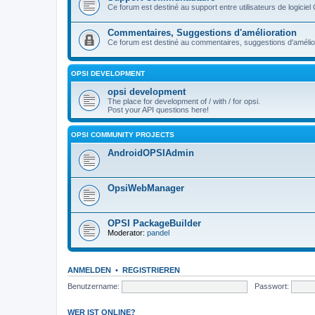
Ce forum est destiné au support entre utilisateurs de logiciel
Commentaires, Suggestions d'amélioration
Ce forum est destiné au commentaires, suggestions d'améliora
OPSI DEVELOPMENT
opsi development
The place for development of / with / for opsi.
Post your API questions here!
OPSI COMMUNITY PROJECTS
AndroidOPSIAdmin
OpsiWebManager
OPSI PackageBuilder
Moderator:
pandel
ANMELDEN
•
REGISTRIEREN
Benutzername:
Passwort:
WER IST ONLINE?