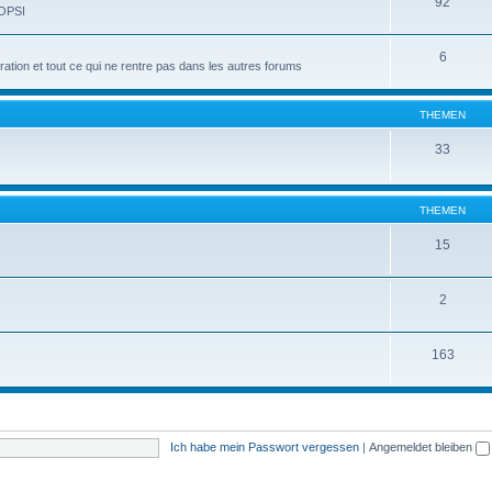
92
 OPSI
6
tion et tout ce qui ne rentre pas dans les autres forums
THEMEN
33
THEMEN
15
2
163
Ich habe mein Passwort vergessen
|
Angemeldet bleiben