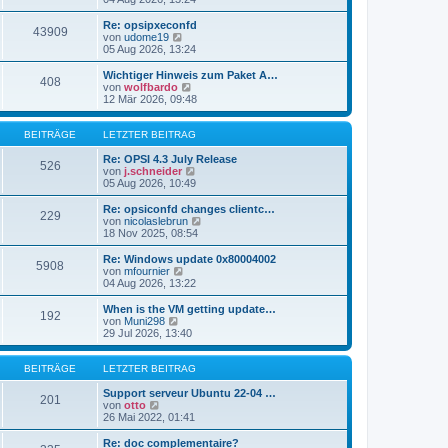
i
e
u
t
r
e
Re: opsipxeconfd
r
43909
B
s
N
von
udome19
a
e
t
e
05 Aug 2026, 13:24
g
i
e
u
t
r
e
Wichtiger Hinweis zum Paket A…
r
408
B
s
N
von
wolfbardo
a
e
t
e
12 Mär 2026, 09:48
g
i
e
u
t
r
e
r
B
s
BEITRÄGE
LETZTER BEITRAG
a
e
t
g
i
e
Re: OPSI 4.3 July Release
526
t
r
N
von
j.schneider
r
B
e
05 Aug 2026, 10:49
a
e
u
g
i
e
Re: opsiconfd changes clientc…
229
t
s
N
von
nicolaslebrun
r
t
e
18 Nov 2025, 08:54
a
e
u
g
r
e
Re: Windows update 0x80004002
5908
B
s
N
von
mfournier
e
t
e
04 Aug 2026, 13:22
i
e
u
t
r
e
When is the VM getting update…
r
192
B
s
N
von
Muni298
a
e
t
e
29 Jul 2026, 13:40
g
i
e
u
t
r
e
r
B
s
BEITRÄGE
LETZTER BEITRAG
a
e
t
g
i
e
Support serveur Ubuntu 22-04 …
201
t
N
r
von
otto
r
e
B
26 Mai 2022, 01:41
a
u
e
g
e
i
Re: doc complementaire?