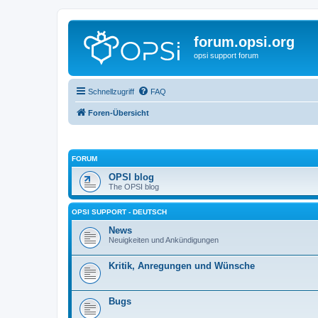
forum.opsi.org
opsi support forum
Schnellzugriff
FAQ
Foren-Übersicht
FORUM
OPSI blog
The OPSI blog
OPSI SUPPORT - DEUTSCH
News
Neuigkeiten und Ankündigungen
Kritik, Anregungen und Wünsche
Bugs