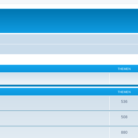
THEMEN
THEMEN
536
508
880