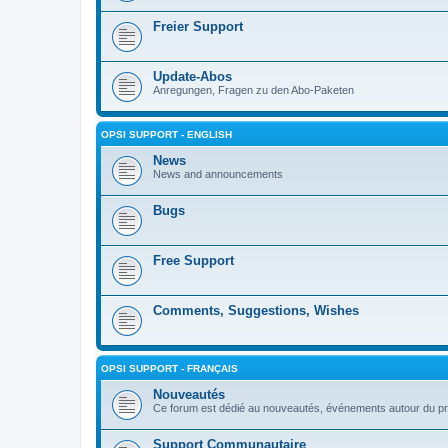
Freier Support
Update-Abos
Anregungen, Fragen zu den Abo-Paketen
OPSI SUPPORT - ENGLISH
News
News and announcements
Bugs
Free Support
Comments, Suggestions, Wishes
OPSI SUPPORT - FRANÇAIS
Nouveautés
Ce forum est dédié au nouveautés, événements autour du pr
Support Communautaire