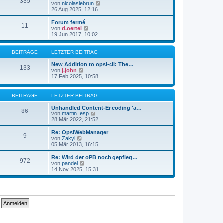
335
s
t
N
von
nicolaslebrun
t
r
e
26 Aug 2025, 12:16
e
a
u
r
g
e
Forum fermé
11
B
s
N
von
d.oertel
e
t
e
19 Jun 2017, 10:02
i
e
u
t
r
e
r
B
s
BEITRÄGE
LETZTER BEITRAG
a
e
t
g
i
e
New Addition to opsi-cli: The…
133
t
N
r
von
j.john
r
e
B
17 Feb 2025, 10:58
a
u
e
g
e
i
s
t
BEITRÄGE
LETZTER BEITRAG
t
r
e
a
Unhandled Content-Encoding 'a…
86
r
g
N
von
martin_esp
B
e
28 Mär 2022, 21:52
e
u
i
e
Re: OpsiWebManager
9
t
s
N
von
Zakyl
r
t
e
05 Mär 2013, 16:15
a
e
u
g
r
e
Re: Wird der oPB noch gepfleg…
972
B
s
N
von
pandel
e
t
e
14 Nov 2025, 15:31
i
e
u
t
r
e
r
B
s
a
e
t
g
i
e
t
r
r
B
a
e
g
i