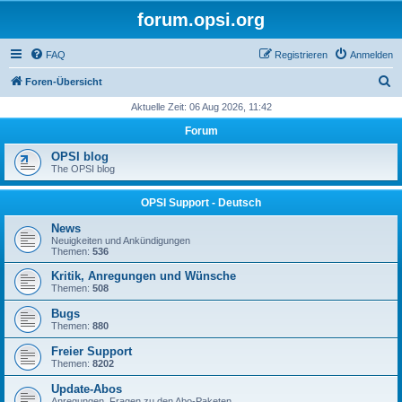
forum.opsi.org
FAQ
Registrieren
Anmelden
S
Foren-Übersicht
u
Aktuelle Zeit: 06 Aug 2026, 11:42
c
Forum
h
OPSI blog
e
The OPSI blog
OPSI Support - Deutsch
News
Neuigkeiten und Ankündigungen
Themen:
536
Kritik, Anregungen und Wünsche
Themen:
508
Bugs
Themen:
880
Freier Support
Themen:
8202
Update-Abos
Anregungen, Fragen zu den Abo-Paketen