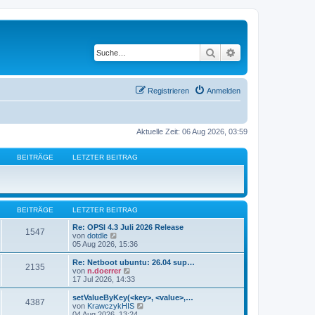
Suche
Erweiterte Suche
Registrieren
Anmelden
Aktuelle Zeit: 06 Aug 2026, 03:59
BEITRÄGE
LETZTER BEITRAG
BEITRÄGE
LETZTER BEITRAG
Re: OPSI 4.3 Juli 2026 Release
1547
N
von
dotdle
e
05 Aug 2026, 15:36
u
e
Re: Netboot ubuntu: 26.04 sup…
2135
s
N
von
n.doerrer
t
e
17 Jul 2026, 14:33
e
u
r
e
setValueByKey(<key>, <value>,…
4387
B
s
N
von
KrawczykHIS
e
t
e
04 Aug 2026, 13:24