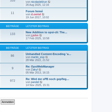
335
s
t
N
von
nicolaslebrun
t
r
e
26 Aug 2025, 12:16
e
a
u
r
g
e
Forum fermé
11
B
s
N
von
d.oertel
e
t
e
19 Jun 2017, 10:02
i
e
u
t
r
e
r
B
s
BEITRÄGE
LETZTER BEITRAG
a
e
t
g
i
e
New Addition to opsi-cli: The…
133
t
N
r
von
j.john
r
e
B
17 Feb 2025, 10:58
a
u
e
g
e
i
s
t
BEITRÄGE
LETZTER BEITRAG
t
r
e
a
Unhandled Content-Encoding 'a…
86
r
g
N
von
martin_esp
B
e
28 Mär 2022, 21:52
e
u
i
e
Re: OpsiWebManager
9
t
s
N
von
Zakyl
r
t
e
05 Mär 2013, 16:15
a
e
u
g
r
e
Re: Wird der oPB noch gepfleg…
972
B
s
N
von
pandel
e
t
e
14 Nov 2025, 15:31
i
e
u
t
r
e
r
B
s
a
e
t
g
i
e
t
r
r
B
a
e
g
i