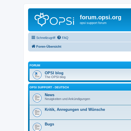
forum.opsi.org
opsi support forum
Schnellzugriff
FAQ
Foren-Übersicht
FORUM
OPSI blog
The OPSI blog
OPSI SUPPORT - DEUTSCH
News
Neuigkeiten und Ankündigungen
Kritik, Anregungen und Wünsche
Bugs