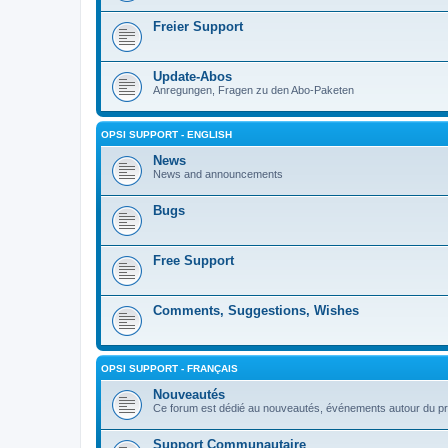
Freier Support
Update-Abos
Anregungen, Fragen zu den Abo-Paketen
OPSI SUPPORT - ENGLISH
News
News and announcements
Bugs
Free Support
Comments, Suggestions, Wishes
OPSI SUPPORT - FRANÇAIS
Nouveautés
Ce forum est dédié au nouveautés, événements autour du pr
Support Communautaire