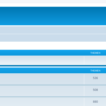
THEMEN
THEMEN
536
508
880