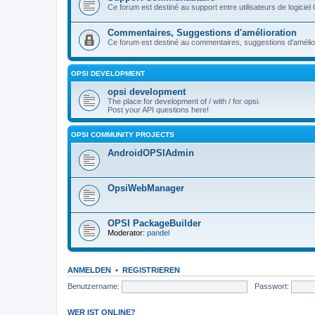
Ce forum est destiné au support entre utilisateurs de logiciel
Commentaires, Suggestions d'amélioration
Ce forum est destiné au commentaires, suggestions d'améliora
OPSI DEVELOPMENT
opsi development
The place for development of / with / for opsi.
Post your API questions here!
OPSI COMMUNITY PROJECTS
AndroidOPSIAdmin
OpsiWebManager
OPSI PackageBuilder
Moderator:
pandel
ANMELDEN
•
REGISTRIEREN
Benutzername:
Passwort:
WER IST ONLINE?