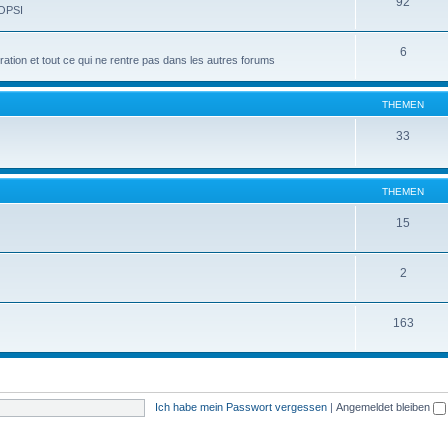
92
 OPSI
6
tion et tout ce qui ne rentre pas dans les autres forums
THEMEN
33
THEMEN
15
2
163
Ich habe mein Passwort vergessen
|
Angemeldet bleiben