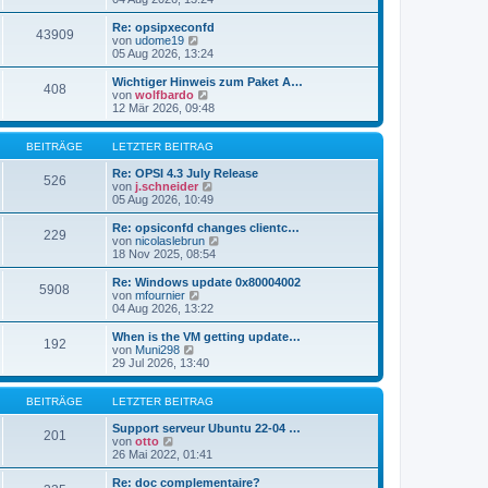
i
e
u
t
r
e
Re: opsipxeconfd
r
43909
B
s
N
von
udome19
a
e
t
e
05 Aug 2026, 13:24
g
i
e
u
t
r
e
Wichtiger Hinweis zum Paket A…
r
408
B
s
N
von
wolfbardo
a
e
t
e
12 Mär 2026, 09:48
g
i
e
u
t
r
e
r
B
s
BEITRÄGE
LETZTER BEITRAG
a
e
t
g
i
e
Re: OPSI 4.3 July Release
526
t
r
N
von
j.schneider
r
B
e
05 Aug 2026, 10:49
a
e
u
g
i
e
Re: opsiconfd changes clientc…
229
t
s
N
von
nicolaslebrun
r
t
e
18 Nov 2025, 08:54
a
e
u
g
r
e
Re: Windows update 0x80004002
5908
B
s
N
von
mfournier
e
t
e
04 Aug 2026, 13:22
i
e
u
t
r
e
When is the VM getting update…
r
192
B
s
N
von
Muni298
a
e
t
e
29 Jul 2026, 13:40
g
i
e
u
t
r
e
r
B
s
BEITRÄGE
LETZTER BEITRAG
a
e
t
g
i
e
Support serveur Ubuntu 22-04 …
201
t
N
r
von
otto
r
e
B
26 Mai 2022, 01:41
a
u
e
g
e
i
Re: doc complementaire?